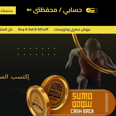
خطي
حسابي / محفظتى ⇐
لى
محفظة 
لمحتوى
عروض حصري وكورسات
Buy A Get B 50%off
كل المن