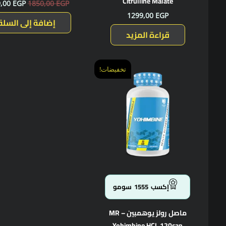
Citrulline Malate
9,00
EGP
1850,00
EGP
1299,00
EGP
إضافة إلى السلة
قراءة المزيد
السعر
السعر
تخفيضات!
الأصلي
الحالي
هو:
هو:
1555,00 EGP.
1900,00 EGP.
إكسب
1555
سومو
ماصل رولز يوهمبين – MR
Yohimbine HCL 120cap