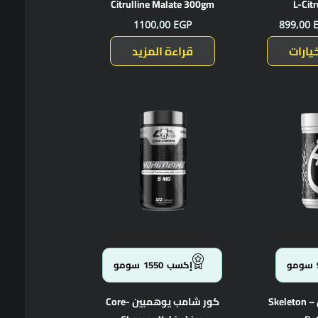
Citrulline Malate 300gm
L-Cit
1100,00
EGP
899,00
يارات
قراءة المزيد
سومو
إكسب
1550
سومو
سكلتون بيتا ألانين – Skeleton
كور شامب يوهمبين -Core