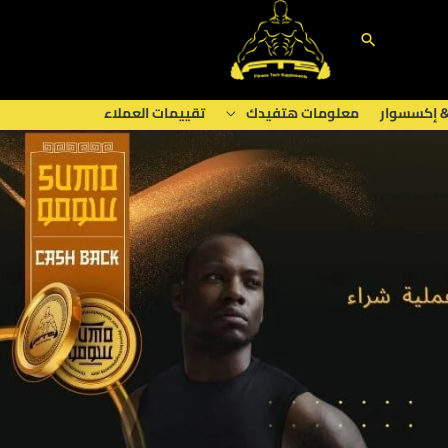
البحث
& إكسسوار
معلومات هتفيدك
تقييمات العملاء