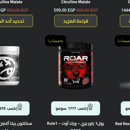
rulline Malate
Citrulline Malate
C
EGP
950,00
EGP
599,00
EGP
650,00
EGP
144
قراءة المزيد
تحديد أحد الخ
السعر
السعر
السعر
هناك
فيضات!
تخفيضات!
الحالي
الأصلي
الحالي
العديد
هو:
هو:
هو:
من
1777,00 EGP.
1850,00 EGP.
1799,00 EGP.
الأشكال
المختلفة
لهذا
المنتج.
يمكن
اختيار
الخيارات
و
إكسب
1777
سومو
إكسب
975
على
صفحة
رول1 راور بري – ورك أوت – Rule1
المنتج