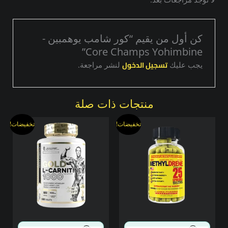
كن أول من يقيم “كور شامب يوهمبين -
Core Champs Yohimbine”
تسجيل الدخول
يجب عليك
لنشر مراجعة.
منتجات ذات صلة
السعر
السعر
السعر
السعر
تخفيضات!
تخفيضات!
الأصلي
الحالي
الأصلي
الحالي
هو:
هو:
هو:
هو:
1150,00 EGP.
1200,00 EGP.
1555,00 EGP.
1700,00 EGP.