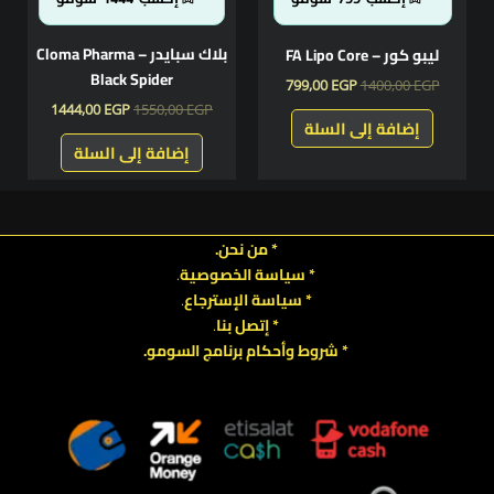
بلاك سبايدر – Cloma Pharma
ليبو كور – FA Lipo Core
Black Spider
799,00
EGP
1400,00
EGP
1444,00
EGP
1550,00
EGP
إضافة إلى السلة
إضافة إلى السلة
* من نحن.
* سياسة الخصوصية
.
*
سياسة
الإسترجاع
.
* إتصل بنا
.
* شروط وأحكام برنامج السومو.
.
.