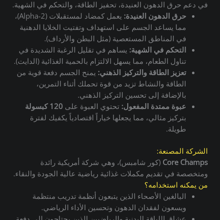
في دعم حرق الدهون العنيدة، تحفيز الطاقة، والتحكم في الشهية.
حرق الدهون العنيدة:
يعمل كمضاد لمستقبلات (Alpha-2)،
مما يساعد الجسم على استهداف وتفتيت الخلايا الدهنية
في المناطق المستعصية (مثل البطن والأرداف).
التحكم في الشهية:
يساهم في تقليل الرغبة الشديدة في
تناول الطعام، مما يسهل الالتزام بالحمية الغذائية (الدايت).
تعزيز الطاقة والتركيز الذهني:
يمنح الجسم دفعة قوية من
الطاقة والنشاط تزيد من قوة تحملك أثناء التمرين،
بالإضافة إلى تحسين التركيز الذهني.
عبوة ممتدة المفعول:
تحتوي العبوة على
120 كبسولة
بتركيز مثالي، مما يجعلها خياراً اقتصادياً يكفيك لفترة
طويلة.
الشركة المصنعة:
Core Champs
(كور شامبس)، وهي شركة أمريكية رائدة
ومتخصصة في تقديم مكملات غذائية رياضية عالية الجودة والنقاء.
من يمكنه استخدامه؟
البالغين الأصحاء الذين يتبعون أنظمة تدريب منتظمة
ويسعون لفقدان الدهون وتحسين الأداء الرياضي.
عشاق اللياقة البدنية والرياضيين الذين يحتاجون إلى دفعة