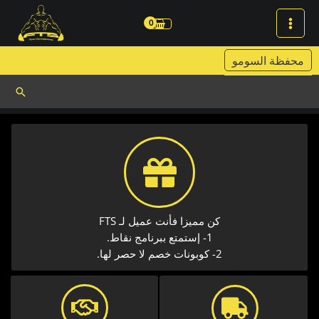
خطي
لى
لمحتوى
محفظة السومو
البحث
كن مميزا فأنت عميل لـ FTS
1- إستمتع ببرنامج نقاط.
2- كوبونات خصم لا حصر لها.