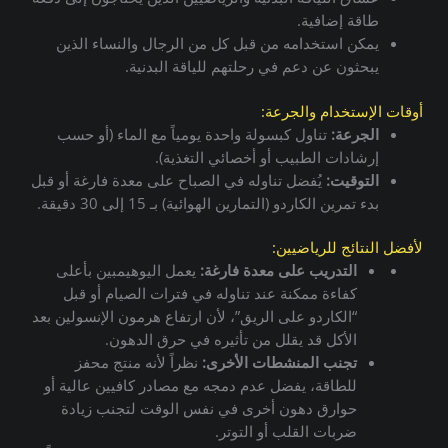
طاقة إضافية.
يمكن استخدامه من قبل كل من الرجال والنساء الذين
يبحثون عن دعم في رحلتهم للياقة البدنية.
أوقات الإستخدام والجرعة:
الجرعة:
تناول كبسولة واحدة يومياً مع الماء (أو حسب
إرشادات الطبيب أو أخصائي التغذية).
التوقيت:
يُفضل تناوله في الصباح على معدة فارغة أو قبل
بدء تمرين الكاردو (التمارين الهوائية) بـ 15 إلى 30 دقيقة.
لأفضل النتائج للرياضيين:
التدريب على معدة فارغة:
يعمل اليوهيمبين بأعلى
كفاءة ممكنة عند تناوله في فترات الصيام أو قبل
“الكاردو على الريق”، لأن ارتفاع هرمون الإنسولين بعد
الأكل قد يقلل من تأثيره في حرق الدهون.
تجنب المنشطات الأخرى:
نظراً لأنه منتج محفز
للطاقة، يفضل عدم دمجه مع مصادر كافيين عالية أو
حوارق دهون أخرى في نفس الوقت لتجنب زيادة
ضربات القلب أو التوتر.