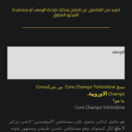
لمزيد من التفاصيل عن المنتج يمكنك قراءة الوصف أو مشاهدة
الفيديو المرفق
الوصف
معلومات إضافية
مراجعات (0)
منتج Core Champs Yohimbine من شركةCore
الاوروبية.
Champs
ما هو؟
Core Champs Yohimbine
هو مكمل غذائي يحتوي على مستخلص “اليوهيمبين” النقي بتركيز
5 ملغ
لكل كبسولة، وهو مستخلص عشبي طبيعي ومشهور بقوته