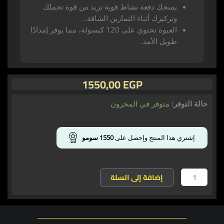
يمنحك دفعة نشاط قوية تزيد من قوة تحملك
وتركيزك أثناء التمارين الشاقة..
العبوة تحتوي على 120 كبسولة، مما يوفر إمدادًا
طويل الأمد.
1550,00
EGP
كمية
حالة التوفر:
متوفر في المخزون
كور
شامب
يوهمبين
إشتري هذا المنتج وإحصل على
1550
سومو
-
Core
Champs
إضافة إلى السلة
Yohimbine