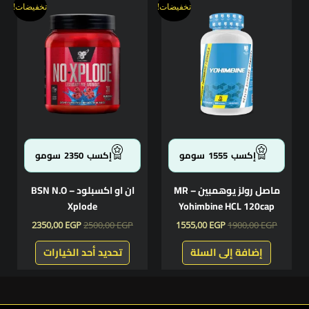
السعر
السعر
السعر
السعر
هناك
تخفيضات!
تخفيضات!
الأصلي
الحالي
الأصلي
الحالي
العديد
هو:
هو:
هو:
هو:
من
2350,00 EGP.
2500,00 EGP.
1555,00 EGP.
1900,00 EGP.
الأشكال
المختلفة
لهذا
المنتج.
يمكن
اختيار
الخيارات
إكسب
1555
سومو
إكسب
2350
سومو
على
صفحة
ماصل رولز يوهمبين – MR
ان او اكسبلود – BSN N.O
المنتج
Xplode
Yohimbine HCL 120cap
2350,00
EGP
2500,00
EGP
1555,00
EGP
1900,00
EGP
إضافة إلى السلة
تحديد أحد الخيارات