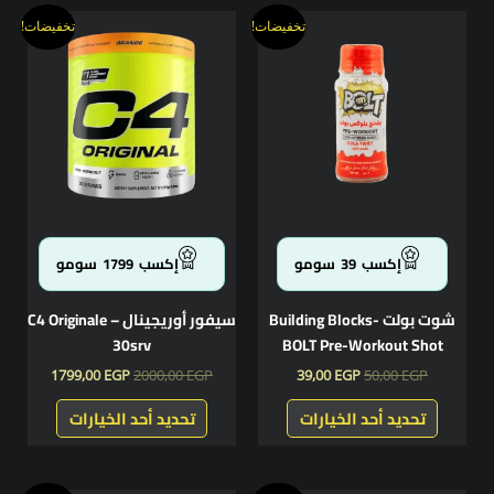
السعر
السعر
السعر
السعر
هناك
هناك
تخفيضات!
تخفيضات!
الأصلي
الحالي
الأصلي
الحالي
العديد
العديد
هو:
هو:
هو:
هو:
من
من
1799,00 EGP.
2000,00 EGP.
39,00 EGP.
50,00 EGP.
الأشكال
الأشكال
المختلفة
المختلفة
لهذا
لهذا
المنتج.
المنتج.
يمكن
يمكن
اختيار
اختيار
الخيارات
الخيارات
إكسب
39
سومو
إكسب
1799
سومو
على
على
صفحة
صفحة
شوت بولت -Building Blocks
سيفور أوريجينال – C4 Originale
المنتج
المنتج
30srv
BOLT Pre-Workout Shot
1799,00
EGP
2000,00
EGP
39,00
EGP
50,00
EGP
تحديد أحد الخيارات
تحديد أحد الخيارات