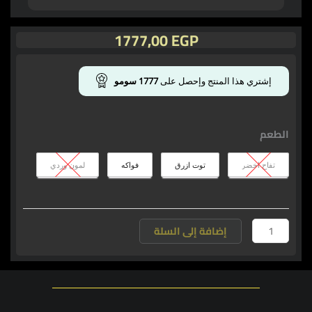
1777,00
EGP
كمية
سيفور
إشتري هذا المنتج وإحصل على
1777
سومو
-
C4
30srv
الطعم
تفاح اخضر
توت ازرق
فواكه
لمون وردي
إضافة إلى السلة