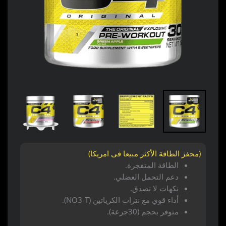
(محفز الطاقة الأكثر مبيعا فى امريكا)
الطاقة المتفجرة.
دعم التحمل العضلي.
نكهات لا تصدق.
أداء قوي مع نترات الكرياتين (NO3-T).
متوفر بحجم (30جرعة).