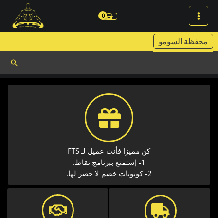
خطي
لى
لمحتوى
محفظة السومو
البحث
كن مميزا فأنت عميل لـ FTS
1- إستمتع ببرنامج نقاط.
2- كوبونات خصم لا حصر لها.