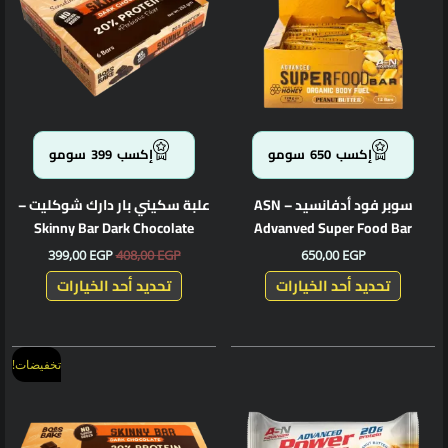
الأشكال
الأشكال
المختلفة
المختلف
لهذا
لهذا
المنتج.
المنتج.
يمكن
يمكن
اختيار
اختيار
الخيارات
الخيارا
إكسب
650
سومو
إكسب
399
سومو
على
على
صفحة
صفحة
سوبر فود أدفانسيد – ASN
علبة سكيني بار دارك شوكليت –
المنتج
المنتج
Skinny Bar Dark Chocolate
Advanved Super Food Bar
399,00
EGP
408,00
EGP
650,00
EGP
تحديد أحد الخيارات
تحديد أحد الخيارات
السعر
السعر
هناك
هناك
تخفيضات!
الأصلي
الحالي
العديد
العديد
هو:
هو:
من
من
69,00 EGP.
72,00 EGP.
الأشكال
الأشكال