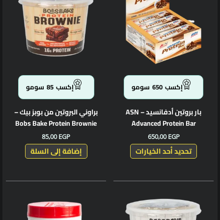
الأشكال
المختلفة
لهذا
المنتج.
يمكن
اختيار
الخيارات
إكسب
650
سومو
إكسب
85
سومو
على
صفحة
بار بروتين أدفانسيد – ASN
براوني البروتين من بوبز بيك –
المنتج
Bobs Bake Protein Brownie
Advanced Protein Bar
85,00
EGP
650,00
EGP
تحديد أحد الخيارات
إضافة إلى السلة
هناك
العديد
من