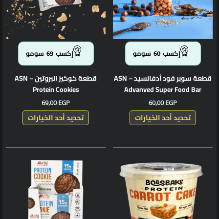
لهذا
لهذا
المنتج.
المنتج.
يمكن
يمكن
اختيار
اختيار
الخيارات
الخيارا
إكسب
60
سومو
إكسب
69
سومو
على
على
صفحة
صفحة
قطعة سوبر فود أدفانسيد – ASN
قطعة كوكيز البروتين – ASN
المنتج
المنتج
Protein Cookies
Advanved Super Food Bar
69,00
EGP
60,00
EGP
تحديد أحد الخيارات
تحديد أحد الخيارات
هناك
العديد
من
الأشكال
المختلف
لهذا