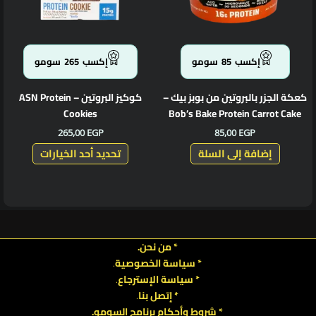
المنتج.
يمكن
اختيار
الخيارا
إكسب
85
سومو
إكسب
265
سومو
على
صفحة
كعكة الجزر بالبروتين من بوبز بيك –
كوكيز البروتين – ASN Protein
المنتج
Cookies
Bob’s Bake Protein Carrot Cake
265,00
EGP
85,00
EGP
إضافة إلى السلة
تحديد أحد الخيارات
* من نحن.
* سياسة الخصوصية
.
*
سياسة
الإسترجاع
.
* إتصل بنا
.
* شروط وأحكام برنامج السومو.