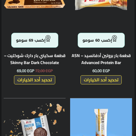
المختلفة
المختلف
لهذا
لهذا
المنتج.
المنتج.
يمكن
يمكن
اختيار
اختيار
الخيارات
الخيارا
إكسب
60
سومو
إكسب
69
سومو
على
على
صفحة
صفحة
قطعة بار بروتين أدفانسيد – ASN
قطعة سكيني بار دارك شوكليت –
المنتج
المنتج
Skinny Bar Dark Chocolate
Advanced Protein Bar
69,00
EGP
72,00
EGP
60,00
EGP
تحديد أحد الخيارات
تحديد أحد الخيارات
هناك
هناك
العديد
العديد
من
من
الأشكال
الأشكال
المختلفة
المختلف