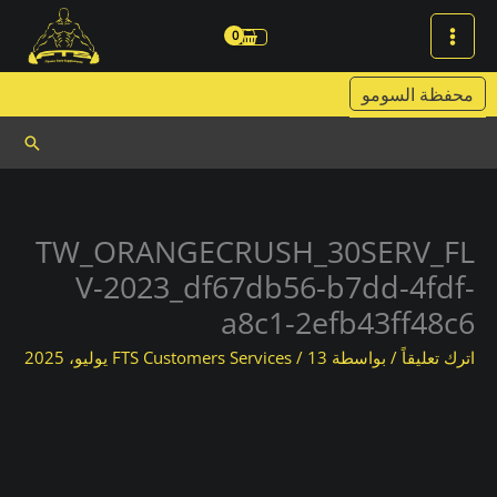
خطي
لى
لمحتوى
محفظة السومو
البحث
TW_ORANGECRUSH_30SERV_FL
V-2023_df67db56-b7dd-4fdf-
a8c1-2efb43ff48c6
اترك تعليقاً
/ بواسطة
13 يوليو، 2025
/
FTS Customers Services