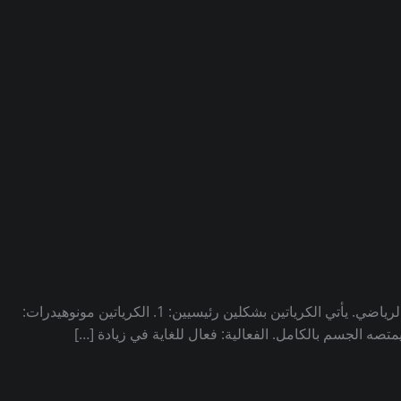
الفرق بين الكرياتين مونوهيدرات والميكرونيزد الكرياتين هو مركب طبيعي يوجد في الجسم ويساعد على زيادة الطاقة العضلية وتحسين الأداء الرياضي. يأتي الكرياتين بشكلين رئيسيين: 1. الكرياتين مونوهيدرات:
متصه الجسم بالكامل. الفعالية: فعال للغاية في زيادة […]