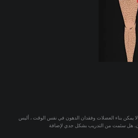
واحد) https://youtu.be/dDdrmtX4QNI السائد والذي يعلمه الجميع أنه لا يمكن بناء العضلات وفقدان الدهون في نفس الوقت ، أليس
دهون. هل سئمت من التدريب بشكل جدي لإضافة