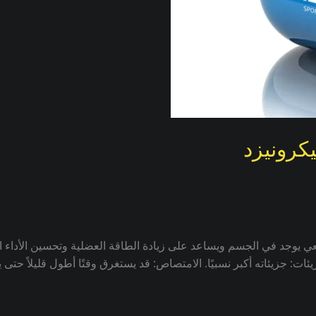
يكرونيزد
ت: جزيئاته أكبر نسبيًا. الامتصاص: قد يستغرق وقتًا أطول قليلاً حتى ي