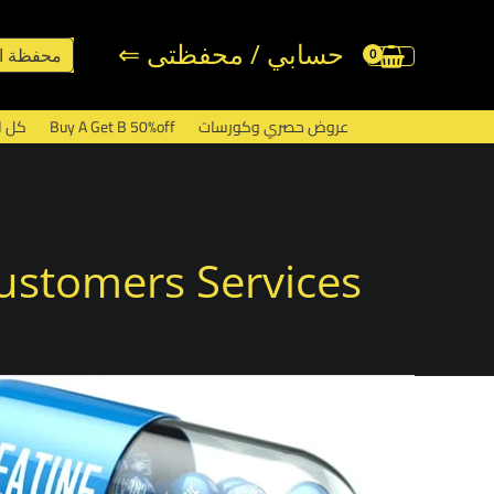
خطي
لى
حسابي / محفظتى ⇐
محفظة ا
لمحتوى
عروض حصري وكورسات
Buy A Get B 50%off
كل ا
ustomers Services
لفرق
ين
لكرياتين
ونوهيدرات