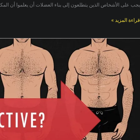
يجب على الأشخاص الذين يتطلعون إلى بناء العضلات أن يعلموا أن المكم
قراءة المزيد »
لتحكم
ي
لكربوهيدرات:
سر
قدان
لدهون
بناء
لعضلات
ى
ن
احد).