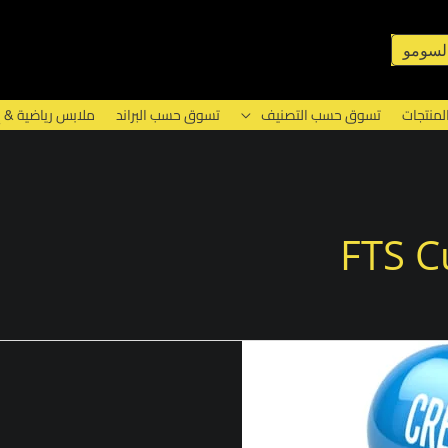
لسومو
لمنتجات
تسوق حسب التصنيف
تسوق حسب البراند
ملابس رياضية & 
FTS C