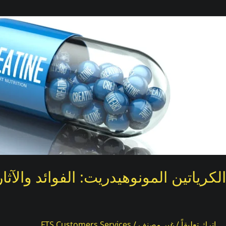
لكرياتين
لمونوهيدريت:
لفوائد
الآثار
لجانبية
الجرعات
الأسئلة
لشائعة
الكرياتين المونوهيدريت: الفوائد والآثا
اترك تعليقاً
/
غير مصنف
/
FTS Customers Services