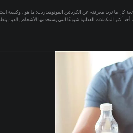
لشائعة كل ما تريد معرفته عن الكرياتين المونوهيدريت: ما هو ، وكيفية ا
ت أحد أكثر المكملات الغذائية شيوعًا التي يستخدمها الأشخاص الذين يتط