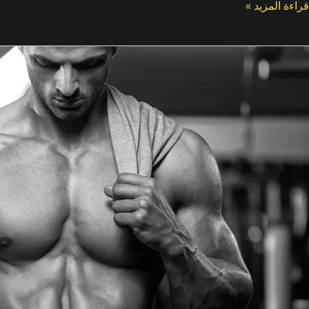
قراءة المزيد »
حويل
1
ن
لتمارين
لسهلة
لى
مارين
الية
لكثافة
تحسين
دراتك
لرياضية: