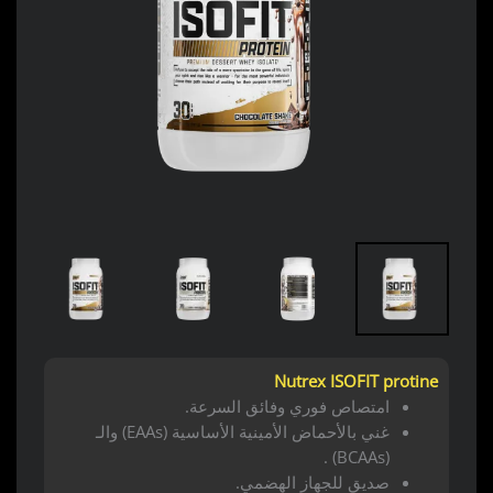
Nutrex ISOFIT protine
امتصاص فوري وفائق السرعة.
غني بالأحماض الأمينية الأساسية (EAAs) والـ
(BCAAs) .
صديق للجهاز الهضمي.