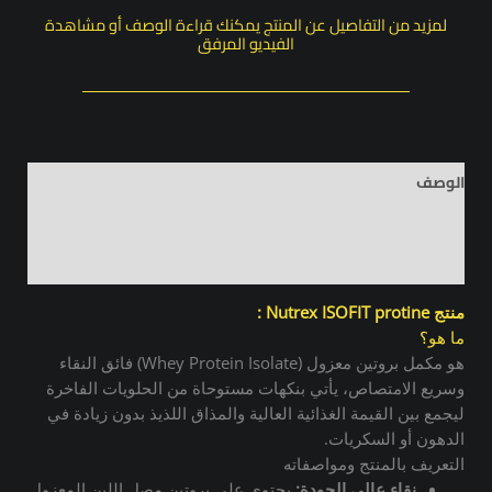
لمزيد من التفاصيل عن المنتج يمكنك قراءة الوصف أو مشاهدة
الفيديو المرفق
الوصف
معلومات إضافية
مراجعات (0)
منتج Nutrex ISOFIT protine :
ما هو؟
هو مكمل بروتين معزول (Whey Protein Isolate) فائق النقاء
وسريع الامتصاص، يأتي بنكهات مستوحاة من الحلويات الفاخرة
ليجمع بين القيمة الغذائية العالية والمذاق اللذيذ بدون زيادة في
الدهون أو السكريات.
التعريف بالمنتج ومواصفاته
نقاء عالي الجودة:
يحتوي على بروتين مصل اللبن المعزول