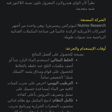
نظراً لأن الواي هيدرولايزد المعزول تكون نسبة اللاكتوز فيه
شبه منعدمة.
الشركة المصنعة:
Nutrex Research
(نيوتركس ريسيرش)، وهي واحدة من أشهر
الشركات الأمريكية الرائدة عالمياً في صناعة المكملات الغذائية
الرياضية منذ سنوات طويلة.
أوقات الإستخدام والجرعة:
نصيحة للحصول على أفضل النتائج
الخلط المثالي:
استخدم الماء البارد جداً أو
أضف مكعبات الثلج عند خلطه بالخلاط
للحصول على قوام ومذاق يشبه “الميلك
شيك” الحقيقي تماماً.
الترطيب اليومي:
احرص على شرب كميات
كافية من الماء لمساعدة جسمك على
تمثيل وتصريف البروتين بأعلى كفاءة.
تكامل النظام:
ادمج المكمل مع نظام غذائي
محسوب السعرات الحرارية وبرنامج تدريب
منظم لتسريع الوصول لهدفك سواء كان