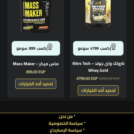
الأشكال
الأشكال
المختلفة
المختلفة
لهذا
لهذا
المنتج.
المنتج.
يمكن
يمكن
اختيار
اختيار
الخيارات
الخيارات
إكسب
4799
سومو
إكسب
899
سومو
على
على
صفحة
صفحة
نتروتك واى جولد – Nitro Tech
ماس ميكر – Mass Maker
المنتج
المنتج
Whey Gold
899,00
EGP
4799,00
EGP
5000,00
EGP
تحديد أحد الخيارات
تحديد أحد الخيارات
* من نحن.
* سياسة الخصوصية
.
*
سياسة
الإسترجاع
.