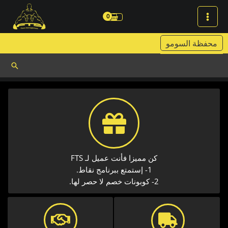
خطي
لى
لمحتوى
محفظة السومو
البحث
كن مميزا فأنت عميل لـ FTS
1- إستمتع ببرنامج نقاط.
2- كوبونات خصم لا حصر لها.