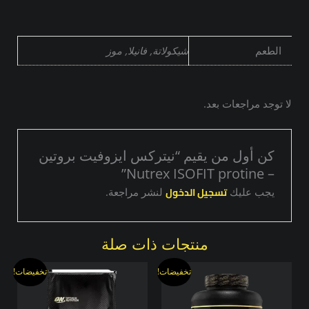
الطعم
شيكولاتة, فانيلا, موز
لا توجد مراجعات بعد.
كن أول من يقيم “نيتركس ايزوفيت بروتين
– Nutrex ISOFIT protine”
تسجيل الدخول
يجب عليك
لنشر مراجعة.
منتجات ذات صلة
السعر
السعر
نطاق
هناك
هناك
تخفيضات!
تخفيضات!
الأصلي
الحالي
السعر:
العديد
العديد
هو:
هو:
من
من
من
3111,00 EGP.
4000,00 EGP.