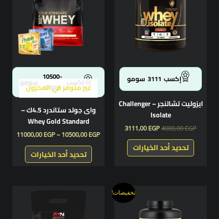
خلال
الأشكال
الأشكال
المختلفة
المختلفة
لهذا
لهذا
المنتج.
المنتج.
يمكن
يمكن
اختيار
اختيار
الخيارات
الخيارات
10500-
إكسب
3111
سومو
إكسب
سومو
على
على
غير متوفر في المخزون
11000
صفحة
صفحة
ايزوليت تشالنجر – Challenger
المنتج
المنتج
واى جولد ستاندرد 4.5ك –
Isolate
Whey Gold Standard
3111,00
EGP
4000,00
EGP
11000,00
EGP
–
10500,00
EGP
تحديد أحد الخيارات
تحديد أحد الخيارات
السعر
السعر
هناك
هناك
تخفيضات!
الأصلي
الحالي
العديد
العديد
هو:
هو:
من
من
4799,00 EGP.
5000,00 EGP.