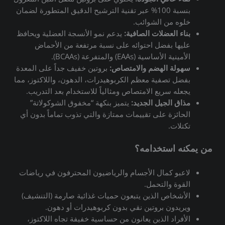
بنسبة 100% عبر تقنية الترشيح الدقيق المتطورة لضمان
خلوه من الشوائب.
بناء العضلات الصافية:
يدعم نمو الأنسجة العضلية ويحافظ
عليها بفضل احتوائه على نسبة مرتفعة من الأحماض
الأمينية الأساسية (EAAs) والمتفرعة (BCAAs).
سهولة الهضم والامتصاص:
بروتين خفيف جداً على المعدة
بفضل تصفية معظم الكربوهيدرات، الدهون، واللاكتوز، مما
يجعله سريع الامتصاص ومثالياً للاستخدام بعد التدريب.
مذاق الجيل الجديد:
يتميز بنكهة “مخفوق الشوكولاتة”
الحائزة على تقييمات ممتازة والتي تذوب تماماً بدون أي
تكتلات.
من يمكنه استخدامه؟
لاعبو كمال الأجسام والرياضيون المحترفون في رياضات
القوة والتحمل.
الأشخاص الذين يتبعون حميات غذائية صارمة (التنشيف)
ويريدون بروتين نقي بدون كربوهيدرات أو دهون.
الأفراد الذين يعانون من حساسية خفيفة تجاه اللاكتوز،