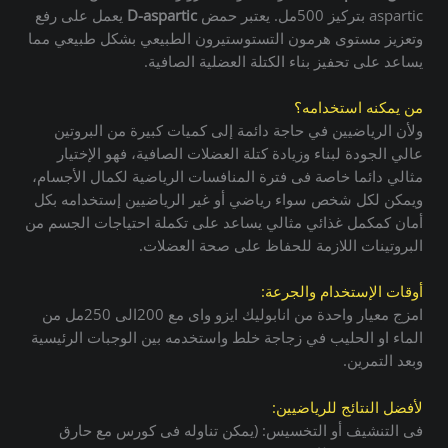
aspartic بتركيز 500مل. يعتبر حمض
D-aspartic
يعمل على رفع
وتعزيز مستوى هرمون التستوستيرون الطبيعي بشكل طبيعي مما
يساعد على تحفيز بناء الكتلة العضلية الصافية.
من يمكنه استخدامه؟
ولأن الرياضيين في حاجة دائمة إلى كميات كبيرة من البروتين
عالي الجودة لبناء وزيادة كتلة العضلات الصافية، فهو الإختيار
مثالي دائما خاصة فى فترة المنافسات الرياضية لكمال الأجسام،
ويمكن لكل شخص سواء رياضي أو غير الرياضيين إستخدامه بكل
أمان كمكمل غذائي مثالي يساعد على تكملة احتياجات الجسم من
البروتينات اللازمة للحفاظ على صحة العضلات.
أوقات الإستخدام والجرعة:
امزج معيار واحدة من انابوليك ايزو واى مع 200الى 250مل من
الماء او الحليب في زجاجة خلط واستخدمه بين الوجبات الرئيسية
وبعد التمرين.
لأفضل النتائج للرياضيين:
فى التنشيف أو التخسيس: (يمكن تناوله فى كورس مع حارق