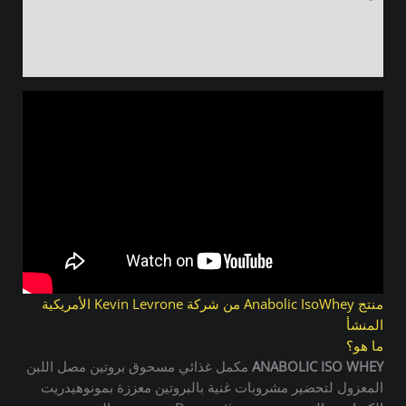
معلومات إضافية
مراجعات (0)
منتج Anabolic IsoWhey من شركة Kevin Levrone الأمريكية
المنشأ
ما هو؟
ANABOLIC ISO WHEY
مكمل غذائي مسحوق بروتين مصل اللبن
المعزول لتحضير مشروبات غنية بالبروتين معززة بمونوهيدريت