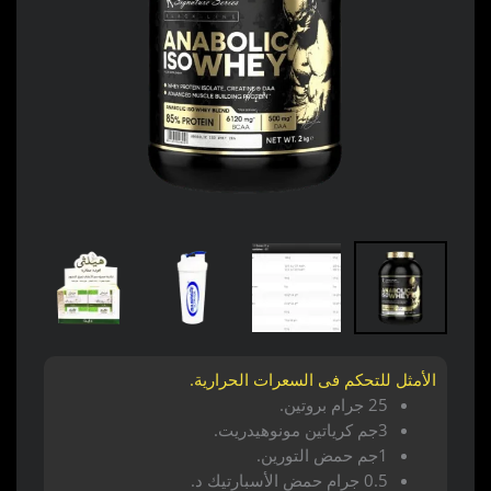
الأمثل للتحكم فى السعرات الحرارية.
25 جرام بروتين.
3جم كرياتين مونوهيدريت.
1جم حمض التورين.
0.5 جرام حمض الأسبارتيك د.