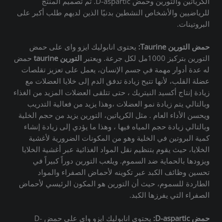
الكرياتين والتورين وحمض D-aspartic. تم تصميم المنتج
للرياضيين والأشخاص النشطين بدنيًا الذين لديهم طلب أكبر على
البروتينات.
حمض التورين Taurine:
يحتوى انابوليك ايزو واى على حمض
التورين بتركيز 1000مل لكل جرعة. ويعتبر
التورين taurine
حمض
له عدة أدوار مهمة في جسم الإنسان، يعمل على تعزيز تقلصات
عضلة القلب، لأنها تتيح زيادة تدفق الدم إلى خلايا العضلات مع
زيادة إنتاج أكسيد النيتريك ، حتى تتلقى العضلات المزيد من الغذاء
وبالتالي يتم زيادة نمو العضلات ،وهذا يزيد من فعالية التدريب
ويحسن الأداء العام . مثل الكرياتين، التورين يزيد من حجم الخلية
وبالتالي زيادة حجم المياه فيها ، وهذا ما يؤدي إلى زيادة إنشاء
كمية البروتين في الخلية وهو من المكونات الضرورية لأغشية
الخلايا، حيث يقوم بتنظيم نقل المواد الغذائية عبر أغشية الخلايا
ويزودها بالحماية ضد السموم. ويلعب التورين دوراً كبيراً في
تحسين وظائف الكبد عبر تكوينه لأحماض الصفراء والمواد
الطاردة للسموم، حيث أن التورين هو المكون الرئيسي لأحماض
الصفراء التي يفرزها الكبد.
حمض D-aspartic:
يحتوى انابوليك ايزو واى على حمض D-