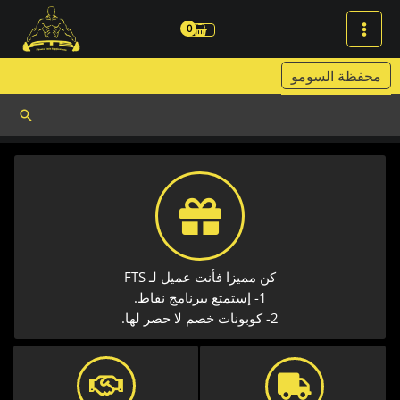
خطي
لى
لمحتوى
محفظة السومو
البحث
كن مميزا فأنت عميل لـ FTS
1- إستمتع ببرنامج نقاط.
2- كوبونات خصم لا حصر لها.