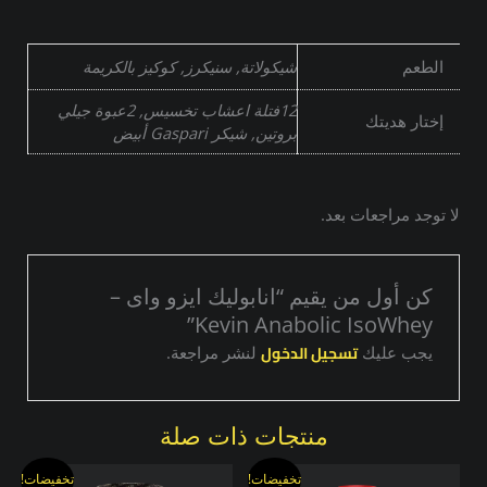
الطعم
شيكولاتة, سنيكرز, كوكيز بالكريمة
12فتلة اعشاب تخسيس, 2عبوة جيلي
إختار هديتك
بروتين, شيكر Gaspari أبيض
لا توجد مراجعات بعد.
كن أول من يقيم “انابوليك ايزو واى –
Kevin Anabolic IsoWhey”
تسجيل الدخول
يجب عليك
لنشر مراجعة.
منتجات ذات صلة
السعر
السعر
السعر
السعر
هناك
هناك
تخفيضات!
تخفيضات!