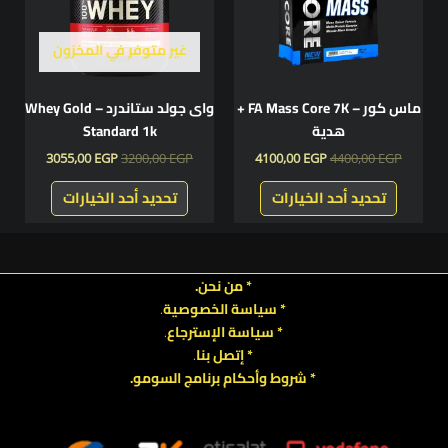
لهذا
لهذا
المنتج.
المنتج.
غير متوفر في المخزون
يمكن
يمكن
اختيار
اختيار
ماس كور – FA Mass Core 7K +
واى جولد ستاندرد – Whey Gold
الخيارات
الخيارات
هدية
Standard 1k
على
على
3055,00
EGP
3200,00
EGP
4100,00
EGP
4400,00
EGP
صفحة
صفحة
المنتج
المنتج
تحديد أحد الخيارات
تحديد أحد الخيارات
* من نحن.
* سياسة الخصوصية
.
*
سياسة
الإسترجاع
.
* إتصل بنا
.
* شروط وأحكام برنامج السومو.
.