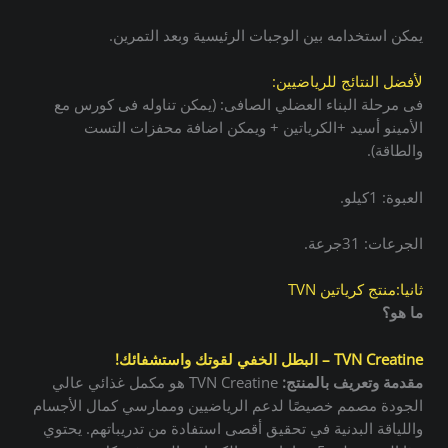
يمكن استخدامه بين الوجبات الرئيسية وبعد التمرين.
لأفضل النتائج للرياضيين:
فى مرحلة البناء العضلي الصافى: (يمكن تناوله فى كورس مع
الأمينو أسيد +الكرياتين + ويمكن اضافة محفزات التست
والطاقة).
العبوة: 1كيلو.
الجرعات: 31جرعة.
ثانيا:منتج كرياتين TVN
ما هو؟
TVN Creatine – البطل الخفي لقوتك واستشفائك!
مقدمة وتعريف بالمنتج:
TVN Creatine هو مكمل غذائي عالي
الجودة مصمم خصيصًا لدعم الرياضيين وممارسي كمال الأجسام
واللياقة البدنية في تحقيق أقصى استفادة من تدريباتهم. يحتوي