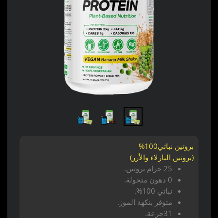
بروتين نباتي100%
(بروتين البازلاء والأرز)
25 جرام بروتين.
0 دهون متحولة.
نباتي 100%.
متوفر بنكهة الموز.
31جرعة.