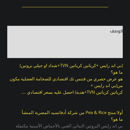
الوصف
معلومات إضافية
مراجعات (0)
(بي اند رايس +كرياتين كرياتين TVN+شداد او جيلي بروتين)
ما هو؟
هو عرض حصري من فتنس تك اقتصادي للضخامة العضلية مكون
من(بي اند رايس +
كرياتين كرياتين TVN+هدية) احصل عليه بسعر اقتصادي ….
أولا:منتج Pea & Rice من شركة أدفانسيد المصرية المنشأ
ما هو؟
بي اند رايس البروتين النباتي الغني بالأحماض الأمينية مكتملة