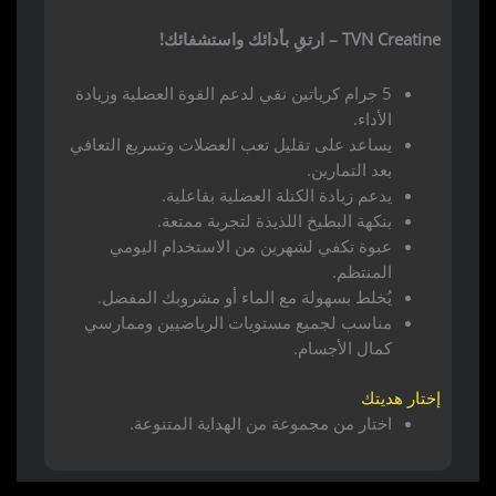
TVN Creatine – ارتقِ بأدائك واستشفائك!
5 جرام كرياتين نقي لدعم القوة العضلية وزيادة
الأداء.
يساعد على تقليل تعب العضلات وتسريع التعافي
بعد التمارين.
يدعم زيادة الكتلة العضلية بفاعلية.
بنكهة البطيخ اللذيذة لتجربة ممتعة.
عبوة تكفي لشهرين من الاستخدام اليومي
المنتظم.
يُخلط بسهولة مع الماء أو مشروبك المفضل.
مناسب لجميع مستويات الرياضيين وممارسي
كمال الأجسام.
إختار هديتك
اختار من مجموعة من الهداية المتنوعة.