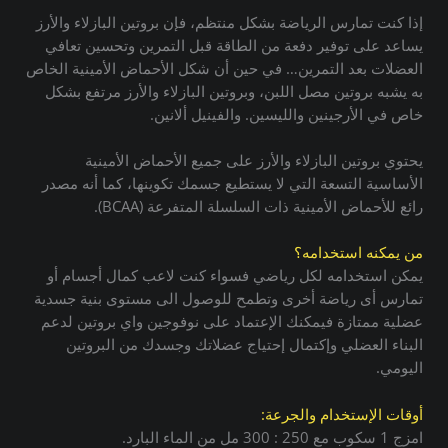
إذا كنت تمارس الرياضة بشكل منتظم، فإن بروتين البازلاء والأرز
يساعد على توفير دفعة من الطاقة قبل التمرين وتحسين تعافي
العضلات بعد التمرين… في حين أن شكل الأحماض الأمينية الخاص
به يشبه بروتين مصل اللبن، وبروتين البازلاء والأرز مرتفع بشكل
خاص في الأرجينين والليسين. والفينيل ألانين.
يحتوي بروتين البازلاء والأرز على جميع الأحماض الأمينية
الأساسية التسعة التي لا يستطيع جسمك تكوينها، كما أنه مصدر
رائع للأحماض الأمينية ذات السلسلة المتفرعة (BCAA).
من يمكنه استخدامه؟
يمكن استخدامه لكل رياضي فسواء كنت لاعب كمال أجسام أو
تمارس أى رياضة أخرى وتطمح للوصول الى مستوى بنية جسدية
عضلية ممتازة فيمكنك الإعتماد على نوفوجين واي بروتين لدعم
البناء العضلي وإكتمال إحتياج عضلاتك وجسدك من البروتين
اليومي.
أوقات الإستخدام والجرعة:
امزج 1 سكوب مع 250 : 300 مل من الماء البارد.