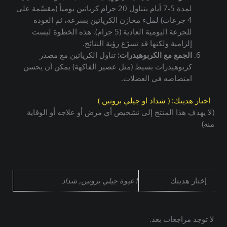
لمدة 5-7 أيام بتناول 20 جرام كرياتين يومياً (مقسّمة على
4 جرعات) لملء مخازن الكرياتين بسرعة، ثم العودة
للجرعة اليومية العادية (5 جرام). هذه الخطوة ليست
إلزامية ولكنها قد تسرّع رؤية النتائج.
الجمع مع الكربوهيدرات:
تناول الكرياتين مع مصدر
كربوهيدرات بسيط (مثل عصير الفاكهة) يمكن أن يحسن
امتصاصه في العضلات.
اختار هديتك: ( شداد او جيلي بروتين )
(لا يهدف هذا المنتج إلى تشخيص أي مرض أو علاجه أو الوقاية
منه)
إختار هديتك
1عبوة جيلي بروتين, شداد
لا توجد مراجعات بعد.