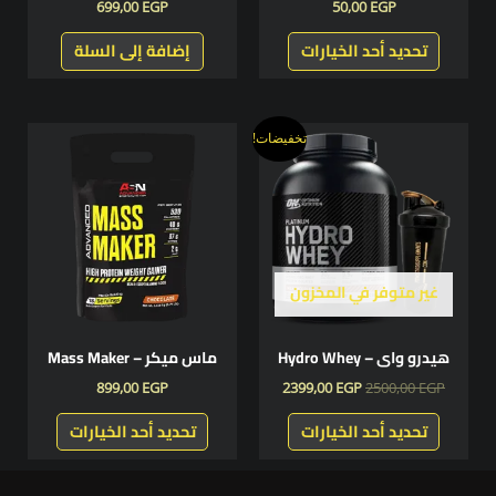
على
699,00
EGP
50,00
EGP
صفحة
تحديد أحد الخيارات
إضافة إلى السلة
المنتج
السعر
السعر
هناك
هناك
تخفيضات!
الأصلي
الحالي
العديد
العديد
هو:
هو:
من
من
2399,00 EGP.
2500,00 EGP.
الأشكال
الأشكال
المختلفة
المختلفة
لهذا
لهذا
المنتج.
المنتج.
غير متوفر في المخزون
يمكن
يمكن
اختيار
اختيار
هيدرو واى – Hydro Whey
ماس ميكر – Mass Maker
الخيارات
الخيارات
على
على
899,00
EGP
2399,00
EGP
2500,00
EGP
صفحة
صفحة
تحديد أحد الخيارات
تحديد أحد الخيارات
المنتج
المنتج