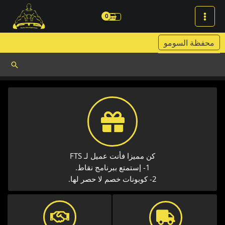
خطي
لى
لمحتوى
محفظة السومو
البحث
كن مميزا فأنت عميل لـ FTS
1- إستمتع ببرنامج نقاط.
2- كوبونات خصم لا حصر لها.