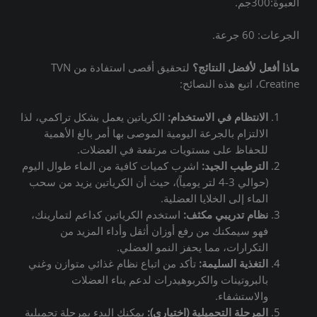
العبوة:300جم.
الجرعات: 60 جرعة.
ماذا أفعل لأفضل النتائج؟
لتحقيق أقصى استفادة من TVN
Creatine، اتبع هذه النصائح:
الانتظام في الاستخدام:
الكرياتين يعمل بشكل تراكمي، لذا
الالتزام بالجرعة اليومية الموصى بها أمر بالغ الأهمية
للحفاظ على مستويات مرتفعة في العضلات.
الترطيب الجيد:
اشرب كميات كافية من الماء طوال اليوم
(حوالي 3-4 لتر يومياً)، حيث أن الكرياتين يزيد من سحب
الماء إلى الخلايا العضلية.
نظام تدريبي مكثف:
استخدم الكرياتين كداعم لتمارينك،
فهو سيمكنك من رفع أوزان أثقل وأداء المزيد من
التكرارات، مما يحفز النمو العضلي.
التغذية السليمة:
تأكد من اتباع نظام غذائي متوازن وغني
بالبروتينات والكربوهيدرات لدعم بناء العضلات
والاستشفاء.
المرحلة التحميلية (اختياري):
يمكنك البدء بمرحلة تحميلية