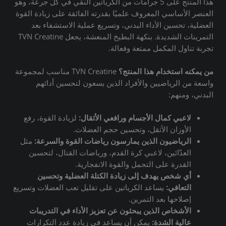
هذا المنتج على 5 جرامات من الكرياتين النقي في كل جرعة، وهو
العنصر الأساسي المعروف علميًا بقدرته الفائقة على زيادة القوة
العضلية، تحسين الأداء البدني، وتسريع عملية الاستشفاء بعد
التمرينات الشديدة. بنكهة البطيخ المنعشة، يجعل TVN Creatine
تجربة تناول المكمل ممتعة وفعالة.
من يمكنه استخدام هذا المنتج؟
TVN Creatine مناسب لمجموعة
واسعة من الرياضيين والأفراد الذين يسعون لتحسين أدائهم
البدني، ومنهم:
لاعبي كمال الأجسام ورافعي الأثقال:
لزيادة القوة، رفع
الأوزان الأثقل، وتحسين حجم العضلات.
الرياضيون الذين يمارسون رياضات القوة والسرعة:
مثل
العدّائين، لاعبي كرة القدم، ورياضات القتال، لتحسين
القدرة على التحمل والقوة الانفجارية.
أي شخص يهدف إلى زيادة الكتلة العضلية وتحسين
التعافي:
يساعد الكرياتين على تقليل تعب العضلات وتسريع
إصلاحها بعد التمرين.
الأشخاص الذين يبحثون عن تعزيز الأداء في التدريبات
عالية الشدة:
يمكن أن يساعد في زيادة عدد التكرارات