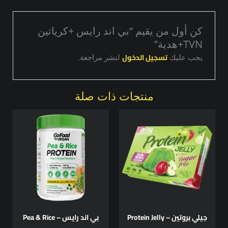
كن أول من يقيم “بي اند رايس +كرياتين
TVN+هدية”
تسجيل الدخول
يجب عليك
لنشر مراجعة.
منتجات ذات صلة
هناك
العديد
من
الأشكال
المختلفة
لهذا
المنتج.
يمكن
اختيار
جيلي بروتين – Protein Jelly
بي اند رايس – Pea & Rice
الخيارات