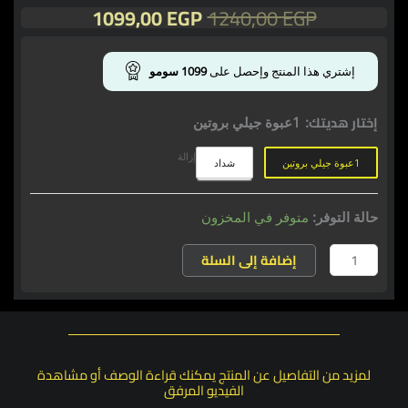
السعر
السعر
1099,00
EGP
1240,00
EGP
الأصلي
الحالي
هو:
هو:
كمية
1099,00 EGP.
1240,00 EGP.
بي
إشتري هذا المنتج وإحصل على
1099
سومو
اند
رايس
إختار هديتك
:
1عبوة جيلي بروتين
+كرياتين
TVN+هدية
إزالة
1عبوة جيلي بروتين
شداد
حالة التوفر:
متوفر في المخزون
إضافة إلى السلة
لمزيد من التفاصيل عن المنتج يمكنك قراءة الوصف أو مشاهدة
الفيديو المرفق