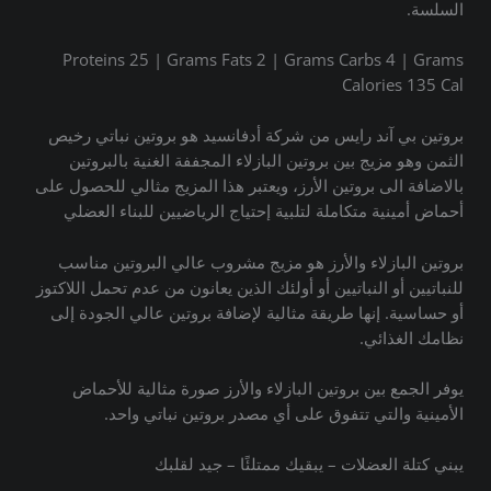
السلسة.
Proteins 25 | Grams Fats 2 | Grams Carbs 4 | Grams
Calories 135 Cal
بروتين بي آند رايس من شركة أدفانسيد هو بروتين نباتي رخيص
الثمن وهو مزيج بين بروتين البازلاء المجففة الغنية بالبروتين
بالاضافة الى بروتين الأرز، ويعتبر هذا المزيج مثالي للحصول على
أحماض أمينية متكاملة لتلبية إحتياج الرياضيين للبناء العضلي
بروتين البازلاء والأرز هو مزيج مشروب عالي البروتين مناسب
للنباتيين أو النباتيين أو أولئك الذين يعانون من عدم تحمل اللاكتوز
أو حساسية. إنها طريقة مثالية لإضافة بروتين عالي الجودة إلى
نظامك الغذائي.
يوفر الجمع بين بروتين البازلاء والأرز صورة مثالية للأحماض
الأمينية والتي تتفوق على أي مصدر بروتين نباتي واحد.
يبني كتلة العضلات – يبقيك ممتلئًا – جيد لقلبك