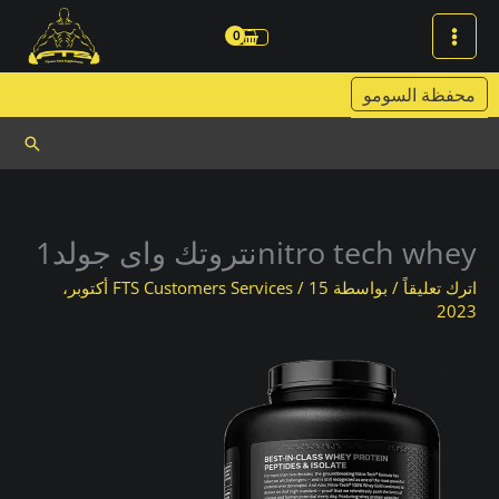
خطي
لى
لمحتوى
محفظة السومو
البحث
nitro tech wheyنتروتك واى جولد1
اترك تعليقاً
/ بواسطة
/
FTS Customers Services
15 أكتوبر،
2023