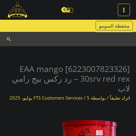
خطي
لى
لمحتوى
محفظة السومو
البحث
[6223007823326] EAA mango
30srv red rex – رد ركس بيج رامي
لاب
اترك تعليقاً
/ بواسطة
5 يوليو، 2025
/
FTS Customers Services