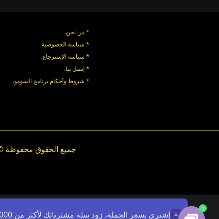
* من نحن.
* سياسة الخصوصية
.
*
سياسة
الإسترجاع
.
* إتصل بنا
.
* شروط وأحكام برنامج السومو.
.
.
1
إشتري بسعر الجملة، زود سلة مشترياتك لأكثر من 7000ج - استخدم الرمز: