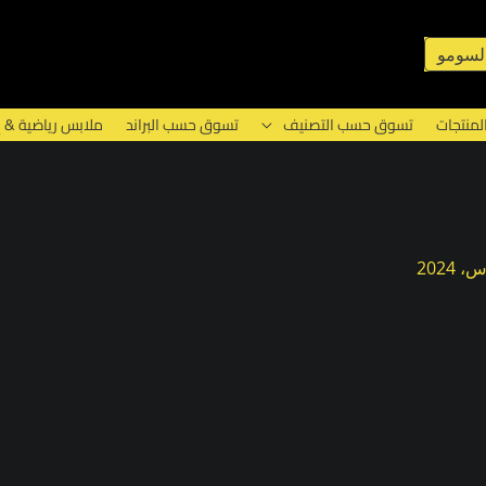
لسومو
لمنتجات
تسوق حسب التصنيف
تسوق حسب البراند
ملابس رياضية & 