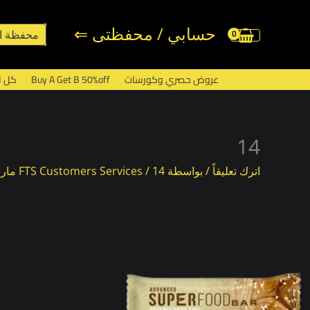
خطي
لى
حسابي / محفظتى ⇐
محفظة ا
لمحتوى
عروض حصري وكورسات
Buy A Get B 50%off
كل ا
14
اترك تعليقاً
/ بواسطة
14 مارس، 2024
/
FTS Customers Services