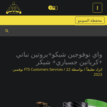
خطي
لى
لمحتوى
محفظة السومو
البحث
واي نوفوجين شيكو+بروتين نباتي
+كرياتين جسباري+ شيكر
اترك تعليقاً
/ بواسطة
/
FTS Customers Services
22 نوفمبر،
2023