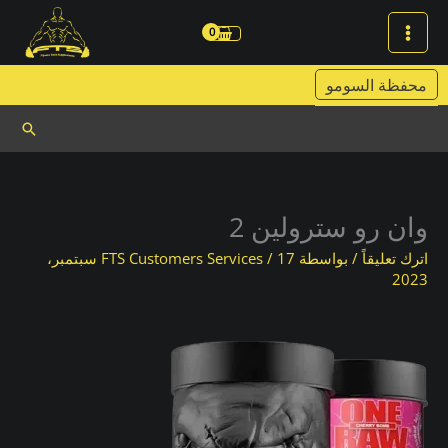
خطي
لى
لمحتوى
محفظة السومو
البحث
وان رو سترولين 2
اترك تعليقاً
/ بواسطة
/
FTS Customers Services
17 سبتمبر،
2023