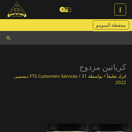
خطي
لى
لمحتوى
محفظة السومو
البحث
كرياتين مزدوج
اترك تعليقاً
/ بواسطة
/
FTS Customers Services
31 ديسمبر،
2022