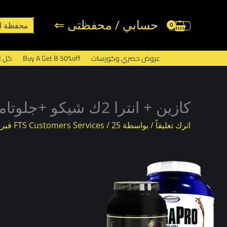
خطي
لى
حسابي / محفظتى ⇐
محفظة ا
لمحتوى
عروض حصري وكورسات
Buy A Get B 50%off
كل ا
كازين + انترا 2ك شيكو +جلوتامين فتنس
اترك تعليقاً
/ بواسطة
25 فبراير، 2024
/
FTS Customers Services