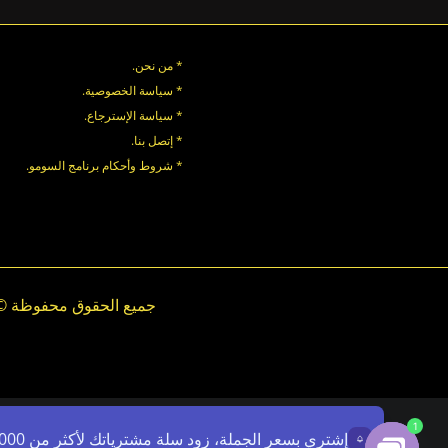
* من نحن.
* سياسة الخصوصية
.
*
سياسة
الإسترجاع
.
* إتصل بنا
.
* شروط وأحكام برنامج السومو.
.
.
1
إشتري بسعر الجملة، زود سلة مشترياتك لأكثر من 7000ج - استخدم الرمز: