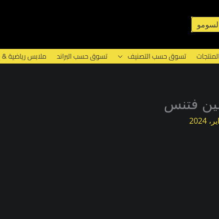
لسومو
لمنتجات
تسوق حسب التصنيف
تسوق حسب البراند
ملابس رياضية & 