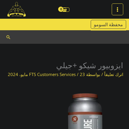
خطي
لى
لمحتوى
محفظة السومو
البحث
ايزوبيور شيكو +جيلي
اترك تعليقاً
/ بواسطة
23 مايو، 2024
/
FTS Customers Services