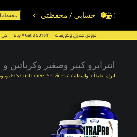
خطي
لى
حسابي / محفظتى ⇐
محفظة ا
لمحتوى
عروض حصري وكورسات
Buy A Get B 50%off
كل ا
انترابرو كبير وصغير وكرياتين و
اترك تعليقاً
/ بواسطة
7 يونيو، 2022
/
FTS Customers Services