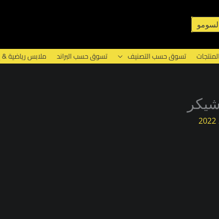
لسومو
لمنتجات
تسوق حسب التصنيف
تسوق حسب البراند
ملابس رياضية & 
 شيكر