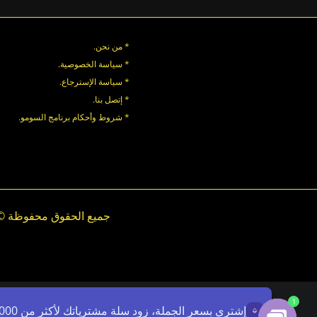
* من نحن.
* سياسة الخصوصية
.
*
سياسة
الإسترجاع
.
* إتصل بنا
.
* شروط وأحكام برنامج السومو.
.
.
1
إشتري بسعر الجملة، زود سلة مشترياتك لأكثر من 7000ج - استخدم الرمز: