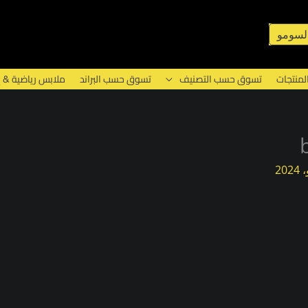
لسومو
لمنتجات
تسوق حسب التصنيف
تسوق حسب البراند
ملابس رياضية & 