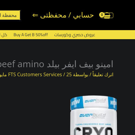
خطي
لى
حسابي / محفظتى ⇐
محفظة ا
لمحتوى
عروض حصري وكورسات
Buy A Get B 50%off
كل ا
امينو بيف ايفر بيلد beef amino
اترك تعليقاً
/ بواسطة
25 مايو، 2024
/
FTS Customers Services