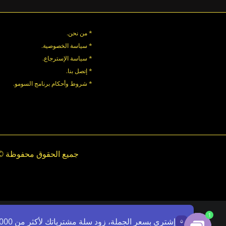
* من نحن.
* سياسة الخصوصية
.
*
سياسة
الإسترجاع
.
* إتصل بنا
.
* شروط وأحكام برنامج السومو.
.
.
1
إشتري بسعر الجملة، زود سلة مشترياتك لأكثر من 7000ج - استخدم الرمز: