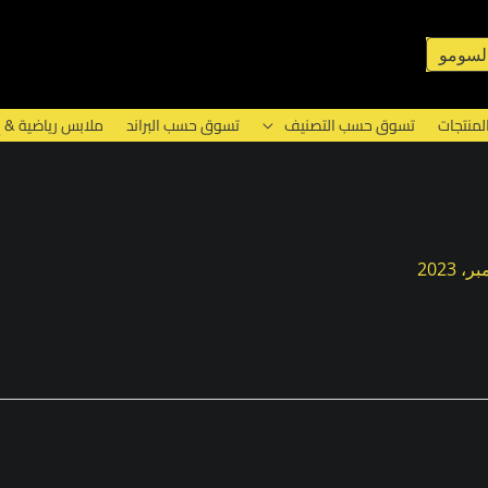
لسومو
لمنتجات
تسوق حسب التصنيف
تسوق حسب البراند
ملابس رياضية & 