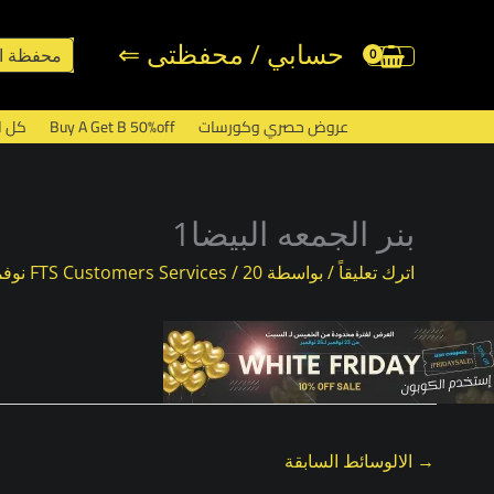
خطي
لى
حسابي / محفظتى ⇐
محفظة ا
لمحتوى
عروض حصري وكورسات
Buy A Get B 50%off
كل ا
بنر الجمعه البيضا1
اترك تعليقاً
/ بواسطة
20 نوفمبر، 2023
/
FTS Customers Services
→
الالوسائط السابقة