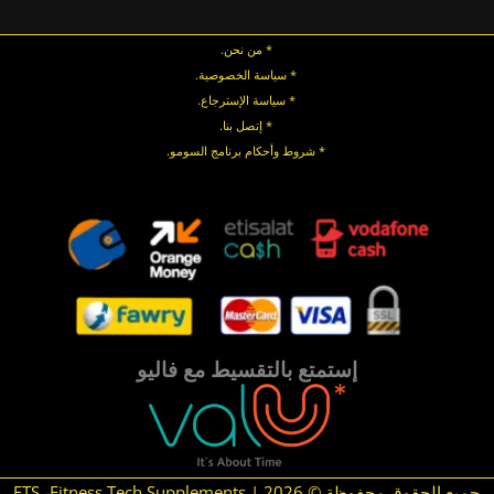
* من نحن.
* سياسة الخصوصية
.
*
سياسة
الإسترجاع
.
* إتصل بنا
.
* شروط وأحكام برنامج السومو.
.
.
إستمتع بالتقسيط مع فاليو
جميع الحقوق محفوظة © 2026 | FTS -Fitness Tech Supplements