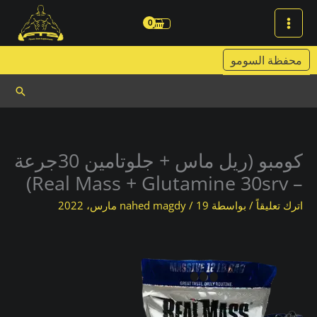
خطي
لى
لمحتوى
محفظة السومو
البحث
كومبو (ريل ماس + جلوتامين 30جرعة
– Real Mass + Glutamine 30srv)
اترك تعليقاً
/ بواسطة
19 مارس، 2022
/
nahed magdy