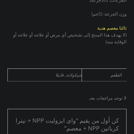
الجرعات: (30جرعة)
وزن الجرعة: (5جم)
ثالثا معصم هدية
(لا يهدف هذا المنتج إلى تشخيص أي مرض أو علاجه أو علاجه أو
الوقاية منه)
الطعم
شيكولاتة, فانيلا
لا توجد مراجعات بعد.
كن أول من يقيم “واى ايزوليت NPP + نيترا
كرياتين NPP + معصم”