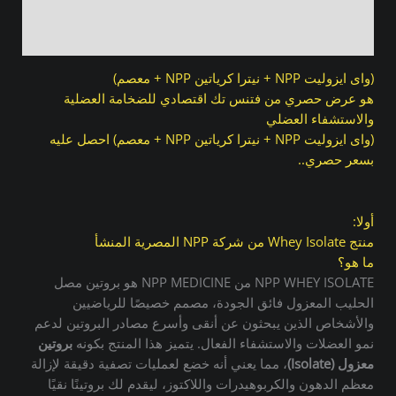
معلومات إضافية
مراجعات (0)
(واى ايزوليت NPP + نيترا كرياتين NPP + معصم)
هو عرض حصري من فتنس تك اقتصادي للضخامة العضلية
والاستشفاء العضلي
(واى ايزوليت NPP + نيترا كرياتين NPP + معصم) احصل عليه
بسعر حصري..
أولا:
منتج Whey Isolate من شركة NPP المصرية المنشأ
ما هو؟
NPP WHEY ISOLATE من NPP MEDICINE هو بروتين مصل
الحليب المعزول فائق الجودة، مصمم خصيصًا للرياضيين
والأشخاص الذين يبحثون عن أنقى وأسرع مصادر البروتين لدعم
نمو العضلات والاستشفاء الفعال.
يتميز هذا المنتج بكونه
بروتين
معزول (Isolate)
، مما يعني أنه خضع لعمليات تصفية دقيقة لإزالة
معظم الدهون والكربوهيدرات واللاكتوز، ليقدم لك بروتينًا نقيًا