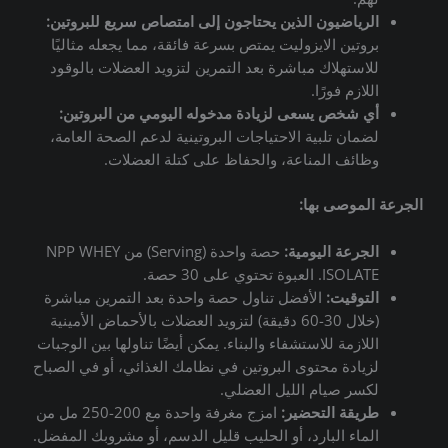
الرياضيون الذين يحتاجون إلى امتصاص سريع للبروتين:
بروتين الايزوليت يمتص بسرعة فائقة، مما يجعله مثاليًا
للاستهلاك مباشرة بعد التمرين لتزويد العضلات بالوقود
اللازم فورًا.
أي شخص يسعى لزيادة مدخوله اليومي من البروتين:
لضمان تلبية الاحتياجات البروتينية لدعم الصحة العامة،
وظائف المناعة، والحفاظ على كتلة العضلات.
الجرعة الموصى بها:
الجرعة اليومية:
حصة واحدة (Serving) من NPP WHEY
ISOLATE.
العبوة تحتوي على 30 حصة.
التوقيت:
الأفضل تناول حصة واحدة بعد التمرين مباشرة
(خلال 30-60 دقيقة) لتزويد العضلات بالأحماض الأمينية
اللازمة للاستشفاء والبناء.
يمكن أيضًا تناولها بين الوجبات
لزيادة محتوى البروتين في نظامك الغذائي، أو في الصباح
لكسر صيام الليل العضلي.
طريقة التحضير:
امزج مغرفة واحدة مع 200-250 مل من
الماء البارد، أو الحليب قليل الدسم، أو مشروبك المفضل.