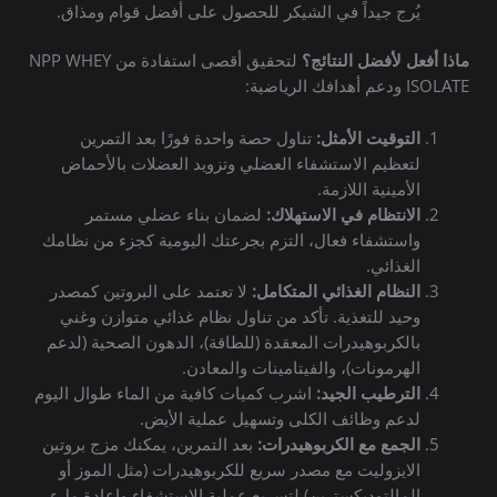
يُرج جيداً في الشيكر للحصول على أفضل قوام ومذاق.
ماذا أفعل لأفضل النتائج؟
لتحقيق أقصى استفادة من NPP WHEY
ISOLATE ودعم أهدافك الرياضية:
التوقيت الأمثل:
تناول حصة واحدة فورًا بعد التمرين
لتعظيم الاستشفاء العضلي وتزويد العضلات بالأحماض
الأمينية اللازمة.
الانتظام في الاستهلاك:
لضمان بناء عضلي مستمر
واستشفاء فعال، التزم بجرعتك اليومية كجزء من نظامك
الغذائي.
النظام الغذائي المتكامل:
لا تعتمد على البروتين كمصدر
وحيد للتغذية.
تأكد من تناول نظام غذائي متوازن وغني
بالكربوهيدرات المعقدة (للطاقة)، الدهون الصحية (لدعم
الهرمونات)، والفيتامينات والمعادن.
الترطيب الجيد:
اشرب كميات كافية من الماء طوال اليوم
لدعم وظائف الكلى وتسهيل عملية الأيض.
الجمع مع الكربوهيدرات:
بعد التمرين، يمكنك مزج بروتين
الايزوليت مع مصدر سريع للكربوهيدرات (مثل الموز أو
المالتوديكسترين) لتسريع عملية الاستشفاء وإعادة ملء