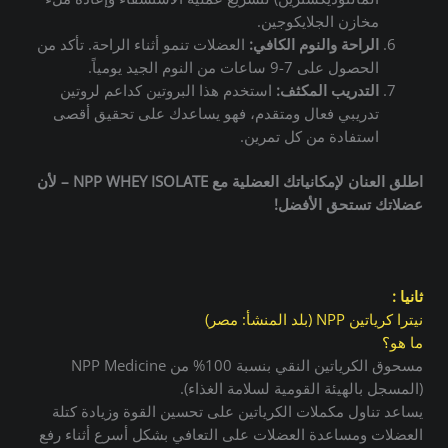
مخازن الجلايكوجين.
الراحة والنوم الكافي:
العضلات تنمو أثناء الراحة.
تأكد من
الحصول على 7-9 ساعات من النوم الجيد يومياً.
التدريب المكثف:
استخدم هذا البروتين كداعم لروتين
تدريبي فعال ومتقدم، فهو يساعدك على تحقيق أقصى
استفادة من كل تمرين.
اطلق العنان لإمكانياتك العضلية مع NPP WHEY ISOLATE – لأن
عضلاتك تستحق الأفضل!
ثانيا :
نيترا كرياتين NPP (بلد المنشأ: مصر)
ما هو؟
مسحوق الكرياتين النقي بنسبة 100% من NPP Medicine
(المسجل بالهيئة القومية لسلامة الغذاء).
يساعد تناول مكملات الكرياتين على تحسين القوة وزيادة كتلة
العضلات ومساعدة العضلات على التعافي بشكل أسرع أثناء رفع