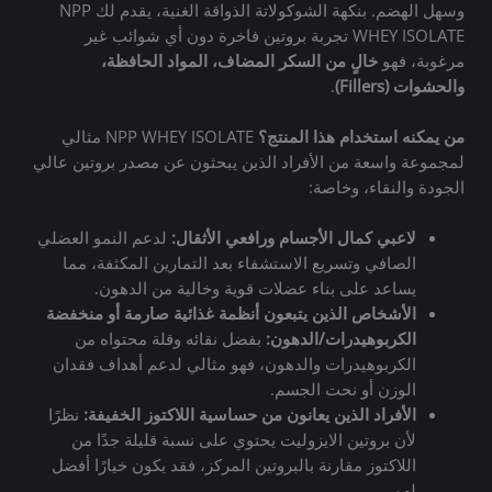
وسهل الهضم.
بنكهة الشوكولاتة الذواقة الغنية، يقدم لك NPP
WHEY ISOLATE تجربة بروتين فاخرة دون أي شوائب غير
مرغوبة، فهو
خالٍ من السكر المضاف، المواد الحافظة،
والحشوات (Fillers)
.
من يمكنه استخدام هذا المنتج؟
NPP WHEY ISOLATE مثالي
لمجموعة واسعة من الأفراد الذين يبحثون عن مصدر بروتين عالي
الجودة والنقاء، وخاصة:
لاعبي كمال الأجسام ورافعي الأثقال:
لدعم النمو العضلي
الصافي وتسريع الاستشفاء بعد التمارين المكثفة، مما
يساعد على بناء عضلات قوية وخالية من الدهون.
الأشخاص الذين يتبعون أنظمة غذائية صارمة أو منخفضة
الكربوهيدرات/الدهون:
بفضل نقائه وقلة محتواه من
الكربوهيدرات والدهون، فهو مثالي لدعم أهداف فقدان
الوزن أو نحت الجسم.
الأفراد الذين يعانون من حساسية اللاكتوز الخفيفة:
نظرًا
لأن بروتين الايزوليت يحتوي على نسبة قليلة جدًا من
اللاكتوز مقارنة بالبروتين المركز، فقد يكون خيارًا أفضل
لهم.