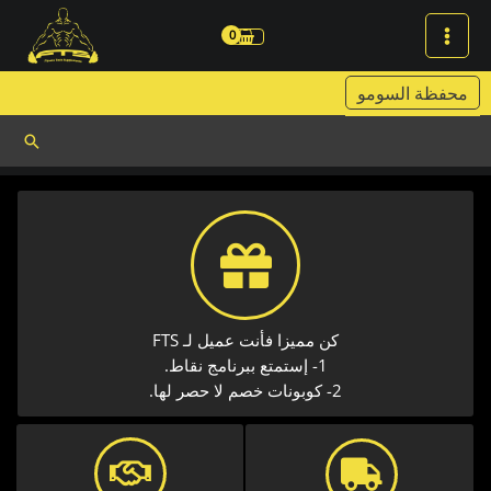
خطي
لى
لمحتوى
محفظة السومو
البحث
كن مميزا فأنت عميل لـ FTS
1- إستمتع ببرنامج نقاط.
2- كوبونات خصم لا حصر لها.