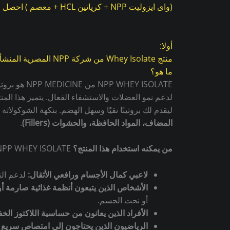
(واى ايزوليت NPP + كرياتين HCL + معصم ) احصل عليه بسعر حصري..
أولا:
منتج Whey Isolate من شركة NPP المصرية المنشأ
ما هو؟
EY ISOLATE
لدعم نمو العضلات والاستشفاء الفعال.
يتميز هذا المن
ليقدم لك بروتينًا نقيًا وسهل الهضم.
بنكهة الشوكولاتة الذواقة الغنية، يقدم لك OLATE
المضاف، المواد الحافظة، والحشوات (Fillers)
.
من يمكنه استخدام هذا المنتج؟
NPP WHEY ISOLATE مثالي لمجموعة واسعة من الأفراد الذين يبحثون عن مصدر بروتين عالي الجودة والنقاء، وخاصة:
لاعبي كمال الأجسام ورافعي الأثقال:
لدعم الن
الأشخاص الذين يتبعون أنظمة غذائية صارمة أ
أو نحت الجسم.
الأفراد الذين يعانون من حساسية اللاكتوز الخف
الرياضيون الذين يحتاجون إلى امتصاص سريع ل