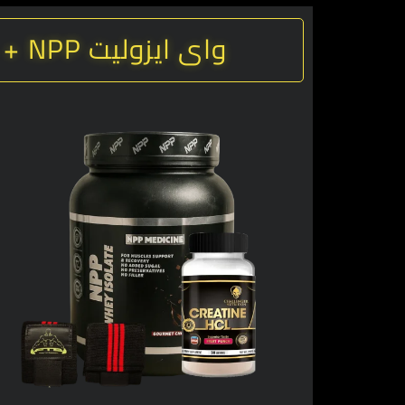
واى ايزوليت NPP + كرياتين HCL + معصم