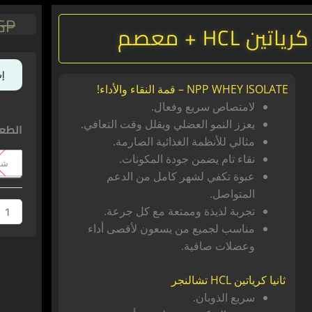
GP
كمية
إش
واى
NPP WHEY ISOLATE – قمة النقاء والأداء!
ايزول
لامتصاص سريع وفعال.
NPP
يعزز النمو العضلي ويقلل وقت التعافي.
الطع
+
مثالي للأنظمة الغذائية الصارمة.
كريات
نقاء تام يضمن جودة المكونات.
HCL
شيك
عبوة تكفي لشهر كامل من الدعم
+
المتواصل.
معصم
تجربة لذيذة وممتعة مع كل جرعة.
مناسب لجميع من يسعون لأقصى أداء
وعضلات صافية.
ثانيا
كرياتين HCL تشالنجر
سريع الذوبان.