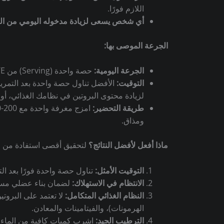
اللازم فورًا.
أي شخص يسعى لزيادة مدخوله اليومي من الب
الجرعة الموصى بها:
الجرعة اليومية:
حصة واحدة (Serving) من NPP WHEY ISOLATE.
التوقيت:
الأفضل تناول حصة واحدة بعد التمرين مباشرة (خلال 30-60 دقيقة) لتزويد العضلات بالأحم
لزيادة محتوى البروتين في نظامك الغذائي، أو
طريقة التحضير:
امزج مغرفة واحدة مع 200-250 مل من الماء البارد، أو الحليب قليل الدسم، أو مشروبك المفضل.
ومذاق.
ماذا أفعل لأفضل النتائج؟
لتحقيق أقصى استفادة من NPP WHEY ISOLATE ودعم أهدافك الرياضية:
التوقيت الأمثل:
تناول حصة واحدة فورًا بعد ال
الانتظام في الاستهلاك:
لضمان بناء عضلي مستم
النظام الغذائي المتكامل:
لا تعتمد على البروتي
الهرمونات)، والفيتامينات والمعادن.
الترطيب الجيد:
اشرب كميات كافية من الماء 