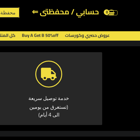
خطي
حسابي / محفظتى ⇐
لى
محفظة 
لمحتوى
عروض حصري وكورسات
Buy A Get B 50%off
كل المن
خدمة توصيل سريعة​
(تستغرق من يومين
الى 4 أيام)