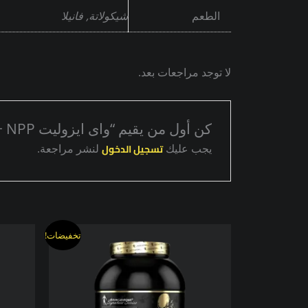
الطعم
شيكولاتة, فانيلا
لا توجد مراجعات بعد.
كن أول من يقيم “واى ايزوليت NPP + كرياتين HCL + معصم”
تسجيل الدخول
يجب عليك
لنشر مراجعة.
السعر
السعر
هناك
تخفيضات!
الأصلي
الحالي
العديد
هو:
هو:
من
3888,00 EGP.
4000,00 EGP.
الأشكال
المختلفة