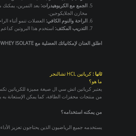
الجمع مع الكربوهيدرات:
بعد التمرين، يمكنك م
مخازن الجلايكوجين.
الراحة والنوم الكافي:
العضلات تنمو أثناء الراح
التدريب المكثف:
استخدم هذا البروتين كداعم
اطلق العنان لإمكانياتك العضلية مع NPP WHEY ISOLATE – لأن عضلاتك تستحق الأفضل!
ثانيا :
كرياتين HCL تشالنجر
ما هو؟
يعتبر كرياتين اتش سي ال صيغة مميزة للكرياتين تكس
من منتجات محفزات الطاقة، كما يمكن الإستعانة به بع
من يمكنه استخدامه؟
يستخدمه جميع الرياضيون الذين يحتاجون تعزيز الأداء و