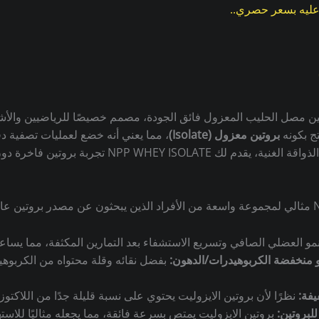
NPP WH من NPP MEDICINE هو بروتين مصل الحليب المعزول فائق الجودة، مصمم خصيصًا لل
تج بكونه
بروتين معزول (Isolate)
، مما يعني أنه خضع لعمليات تصفية دق
NPP WHEY IS تجربة بروتين فاخرة دون أي شوائب غير مرغوبة، فهو
مو العضلي الصافي وتسريع الاستشفاء بعد التمارين المكثفة، مما يساع
و منخفضة الكربوهيدرات/الدهون:
بفضل نقائه وقلة محتواه من الكربوهي
يفة:
نظرًا لأن بروتين الايزوليت يحتوي على نسبة قليلة جدًا من اللاكتوز
لبروتين:
بروتين الايزوليت يمتص بسرعة فائقة، مما يجعله مثاليًا للاست