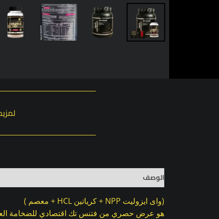
لمزيد
الوصف
معلومات إضافية
مراجعات (0)
(واى ايزوليت NPP + كرياتين HCL + معصم )
هو عرض حصري من فتنس تك اقتصادي للضخامة العض