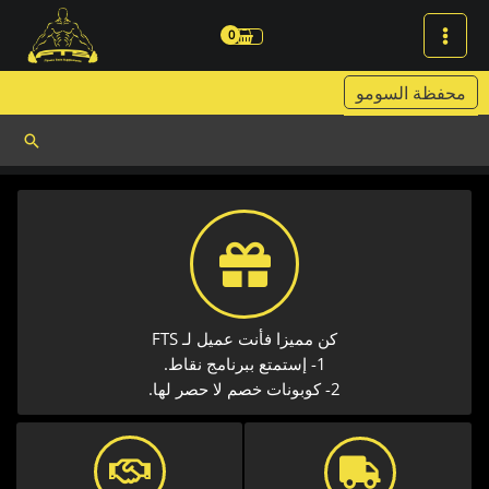
خطي
لى
لمحتوى
محفظة السومو
البحث
كن مميزا فأنت عميل لـ FTS
1- إستمتع ببرنامج نقاط.
2- كوبونات خصم لا حصر لها.