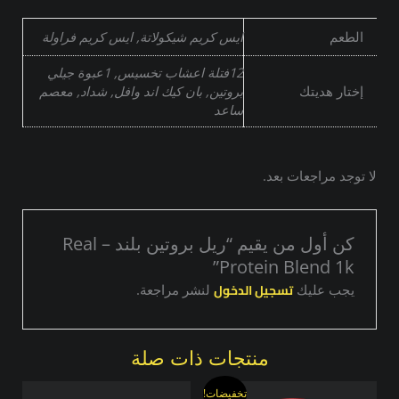
الطعم
ايس كريم شيكولاتة, ايس كريم فراولة
12فتلة اعشاب تخسيس, 1عبوة جيلي
إختار هديتك
بروتين, بان كيك اند وافل, شداد, معصم
ساعد
لا توجد مراجعات بعد.
كن أول من يقيم “ريل بروتين بلند – Real
Protein Blend 1k”
تسجيل الدخول
يجب عليك
لنشر مراجعة.
منتجات ذات صلة
السعر
السعر
هناك
هناك
تخفيضات!