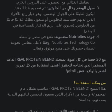
نظامك الغذائي مع الحصول على البروتين اللازم.
سهل الهضم وخالٍ من الجلوتين:
تم تصميم هذا المنتج
ليكون لطيفًا على الجهاز الهضمي، وهو خيار رائع للأفراد
الذين لديهم حساسية للجلوتين أو يتبعون نظامًا غذائيًا خاليًا
من الجلوتين. (يحتوي على إنزيم اللاكتاز للمساعدة في
الهضم).
جودة Nutribites مضمونة:
صُنع في مصر بواسطة
Nutribites Technology Co. وفقًا لأعلى معايير الجودة
لضمان حصولك على منتج موثوق وفعال.
مع 30 حصة في كل عبوة، يمنحك REAL PROTEIN BLEND الدعم
المستمر الذي تحتاجه لتحقيق أقصى استفادة من كل تمرين.
اشعر بالواقع، عش النتائج!
من يمكنه استخدامه؟
هذا المنتج (REAL PROTEIN BLEND) مناسب بشكل عام
لمجموعة واسعة من الأفراد الذين يسعون لتحسين لياقتهم البدنية
وصحتهم، وخاصة:
الرياضيون ورافعو الأثقال:
لدعم نمو العضلات، تسريع