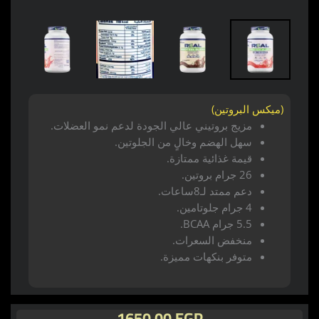
(ميكس البروتين)
مزيج بروتيني عالي الجودة لدعم نمو العضلات.
سهل الهضم وخالٍ من الجلوتين.
قيمة غذائية ممتازة.
26 جرام بروتين.
دعم ممتد لـ8ساعات.
4 جرام جلوتامين.
5.5 جرام BCAA.
منخفض السعرات.
متوفر بنكهات مميزة.
1650,00
EGP