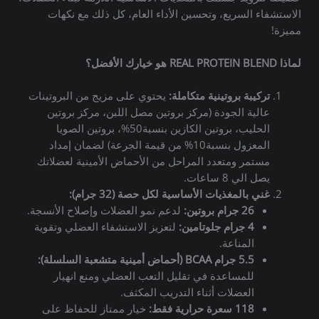
الاستشفاء السريع، وتحسين الأداء العام، كل ذلك مع نكهات
مميزة!
لماذا REAL PROTEIN BLEND هو خيارك الأفضل؟
تركيبة بروتينية متكاملة:
يحتوي على مزيج من البروتينات
عالية الجودة (مركز بروتين مصل اللبن، مركز بروتين
الحليب، بروتين الكازين بنسبة50%، بروتين الصويا
المعزول بنسبة10% من قيمة الجرعة) لضمان إمداد
مستمر ومتعدد المراحل من الأحماض الأمينية لعضلاتك
يصل الي 8 ساعات.
غني بالمغذيات الأساسية لكل حصة (32 جرام):
26 جرام بروتين:
لدعم نمو العضلات وإصلاح الأنسجة.
4 جرام جلوتامين:
لتعزيز الاستشفاء العضلي وتقوية
المناعة.
5.5 جرام BCAA (أحماض أمينية متشعبة السلسلة):
للمساعدة في تقليل التعب العضلي ومنع انهيار
العضلات أثناء التدريب المكثف.
118 سعرة حرارية فقط:
خيار ممتاز للحفاظ على