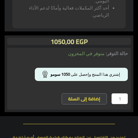
اليومي.
أحد أكثر المكملات فعالية وأمانًا لدعم الأداء
الرياضي.
1050,00
EGP
كمية
حالة التوفر:
متوفر في المخزون
مارفلوس
كرياتين
-
إشتري هذا المنتج وإحصل على
1050
سومو
Marvelous
Creatine
300gm
إضافة إلى السلة
لمزيد من التفاصيل عن المنتج يمكنك قراءة الوصف أو مشاهدة