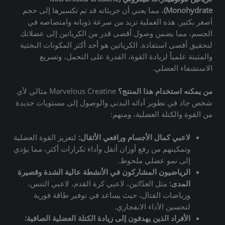
Monohydrate)
، مما يعني أن جزيئاته قد تم تكسيرها إلى حجم
أصغر بكثير. هذه العملية تزيد من سرعة ذوبانه وامتصاصه في
الجسم، مما يضمن وصول أقصى قدر من الكرياتين إلى عضلاتك
لتحقيق أقصى استفادة. الكرياتين هو أحد أكثر المكونات البحثية
والمثبتة علمياً لزيادة القوة، القدرة على التحمل، وتسريع
الاستشفاء العضلي.
من يمكنه استخدام هذا المنتج؟
Marvelous Creatine مثالي لأي
شخص جاد في تطوير أدائه البدني والوصول إلى مستويات جديدة
من القوة والكتلة العضلية، ومنهم:
لاعبي كمال الأجسام ورافعي الأثقال:
لتعزيز القوة العضلية
وتمكينهم من رفع أوزان أثقل وأداء تكرارات أكثر، مما يؤدي
إلى نمو عضلي ملحوظ.
الرياضيون المشاركون في الأنشطة عالية الشدة وقصيرة
المدى:
مثل العدّائين، لاعبي كرة القدم، لاعبي التنس،
ورياضات القتال، حيث يساعد في توفير طاقة فورية
لتحسين الأداء الانفجاري.
الأفراد الذين يهدفون إلى زيادة الكتلة العضلية الصافية: