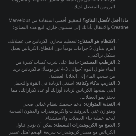
البروتين المفضل لديك.
ماذا أفعل لأفضل النتائج؟
لتحقيق أقصى استفادة من Marvelous
Creatine والانتقال بأدائك إلى مستوى خارق، اتبع هذه النصائح:
الانتظام هو المفتاح:
لتعظيم مخازن الكرياتين في عضلاتك،
التزم بتناول 5 جرامات يومياً دون انقطاع. الكرياتين يعمل
بشكل تراكمي.
الترطيب المستمر:
حافظ على شرب كميات كبيرة من
الماء طوال اليوم (حوالي 3-4 لتر يومياً)؛ فالكرياتين يزيد
من سحب الماء إلى الخلايا العضلية.
التدريب بذكاء وكثافة:
استغل الزيادة في القوة والتحمل
التي يمنحها الكرياتين لزيادة أوزانك أو عدد تكراراتك، مما
يحفز نمو العضلات.
التغذية المتوازنة:
ادعم جسمك بنظام غذائي صحي
ومتوازن غني بالبروتينات والكربوهيدرات والدهون الصحية
لدعم عملية بناء العضلات والاستشفاء.
الدمج مع الكربوهيدرات البسيطة:
يمكن أن يؤدي تناول
الكرياتين مع مصدر كربوهيدرات سريعة الهضم (مثل عصير