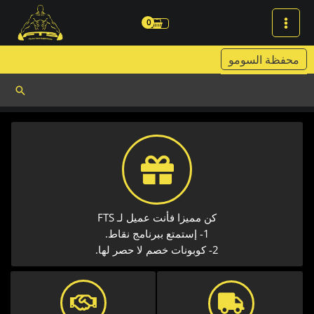
خطي
لى
لمحتوى
محفظة السومو
البحث
كن مميزا فأنت عميل لـ FTS
1- إستمتع ببرنامج نقاط.
2- كوبونات خصم لا حصر لها.