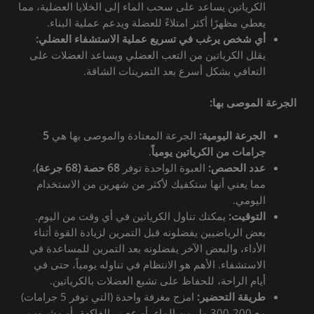
الكرياتين يساعد على سحب الماء إلى الخلايا العضلية، مما
يعطي مظهرًا أكثر امتلاءً للعضلة ويدعم عملية البناء.
أي شخص يرغب في تسريع عملية الاستشفاء العضلي:
يقلل الكرياتين من التعب العضلي ويساعد العضلات على
التعافي بشكل أسرع بعد التمرينات الشاقة.
الجرعة الموصى بها:
الجرعة اليومية:
الجرعة المعتادة والموصى بها هي
5
جرامات من الكرياتين يومياً
.
عدد الحصص:
العبوة الواحدة توفر
68 حصة (68 جرعة)
،
مما يعني أنها ستكفيك لأكثر من شهرين من الاستخدام
اليومي.
التوقيت:
يمكنك تناول الكرياتين في أي وقت من اليوم.
بعض الرياضيين يفضلونه قبل التمرين لزيادة القوة أثناء
الأداء، والبعض الآخر يفضلونه بعد التمرين للمساعدة في
الاستشفاء. الأهم هو الانتظام في تناوله يومياً، حتى في
أيام الراحة، للحفاظ على تشبع العضلات بالكرياتين.
طريقة التحضير:
امزج مغرفة واحدة (التي توفر 5 جرامات)
مع 200-300 مل من الماء، أو عصير الفاكهة، أو مشروب