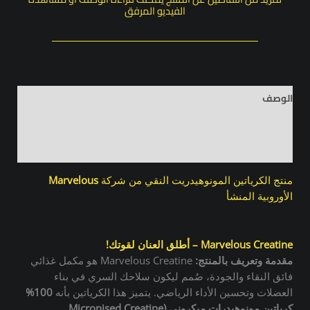
الفيديو المرفق
الوصف
معلومات إضافية
مراجعات (0)
منتج الكرياتين المونوهيدريت النقي من شركة
Marvelous
الأوروبية المنشأ
Marvelous Creatine – أطلق الع
نان لقوتك!
مقدمة وتعريف بالمنتج:
Marvelous Creatine هو مكمل غذائي
فائق النقاء والجودة، صُمم ليكون سلاحك السري في بناء
العضلات وتحسين الأداء الرياضي. يتميز هذا الكرياتين بأنه
100%
كرياتين مونوهيدرات ميكروني (Micronised Creatine