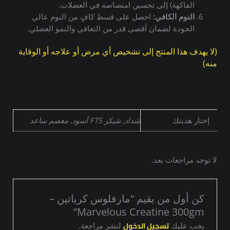
الفاكهة) إلى تحسين امتصاصه في العضلات.
النوم الكافي:
احصل على قسط كافٍ من النوم عالي
الجودة لضمان أقصى قدر من التعافي والنمو العضلي.
(لا يهدف هذا المنتج إلى تشخيص أي مرض أو علاجه أو الوقاية
منه)
إختار هديتك
شداد, شيكر FTS أسود, معصم ساعد
لا توجد مراجعات بعد.
كن أول من يقيم “مارفلوس كرياتين –
Marvelous Creatine 300gm”
تسجيل الدخول
يجب عليك
لنشر مراجعة.