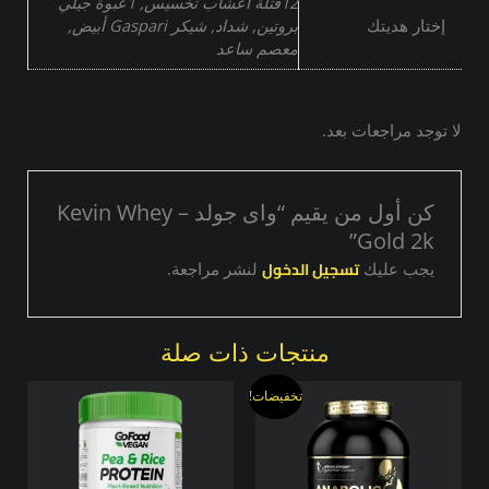
12فتلة اعشاب تخسيس, 1عبوة جيلي
إختار هديتك
بروتين, شداد, شيكر Gaspari أبيض,
معصم ساعد
لا توجد مراجعات بعد.
كن أول من يقيم “واى جولد – Kevin Whey
Gold 2k”
تسجيل الدخول
يجب عليك
لنشر مراجعة.
منتجات ذات صلة
السعر
السعر
هناك
تخفيضات!
الأصلي
الحالي
العديد
هو:
هو:
من
3888,00 EGP.
4000,00 EGP.
الأشكال