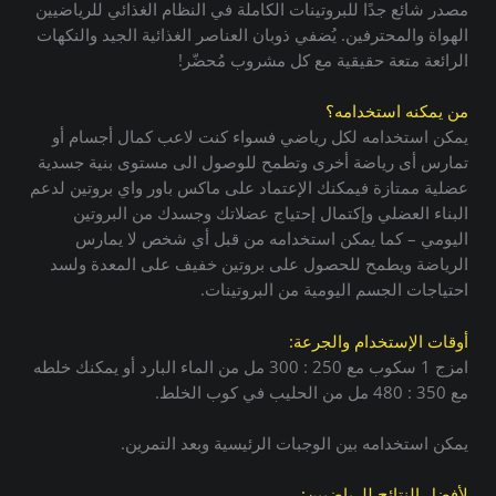
مصدر شائع جدًا للبروتينات الكاملة في النظام الغذائي للرياضيين
الهواة والمحترفين. يُضفي ذوبان العناصر الغذائية الجيد والنكهات
الرائعة متعة حقيقية مع كل مشروب مُحضّر!
من يمكنه استخدامه؟
يمكن استخدامه لكل رياضي فسواء كنت لاعب كمال أجسام أو
تمارس أى رياضة أخرى وتطمح للوصول الى مستوى بنية جسدية
عضلية ممتازة فيمكنك الإعتماد على ماكس باور واي بروتين لدعم
البناء العضلي وإكتمال إحتياج عضلاتك وجسدك من البروتين
اليومي – كما يمكن استخدامه من قبل أي شخص لا يمارس
الرياضة ويطمح للحصول على بروتين خفيف على المعدة ولسد
احتياجات الجسم اليومية من البروتينات.
أوقات الإستخدام والجرعة:
امزج 1 سكوب مع 250 : 300 مل من الماء البارد أو يمكنك خلطه
مع 350 : 480 مل من الحليب في كوب الخلط.
يمكن استخدامه بين الوجبات الرئيسية وبعد التمرين.
لأفضل النتائج للرياضيين: