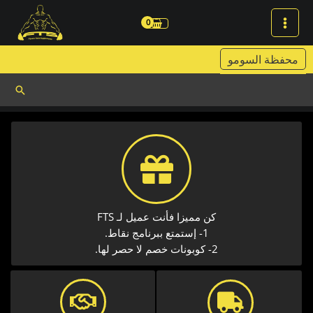
خطي
لى
لمحتوى
محفظة السومو
البحث
كن مميزا فأنت عميل لـ FTS
1- إستمتع ببرنامج نقاط.
2- كوبونات خصم لا حصر لها.