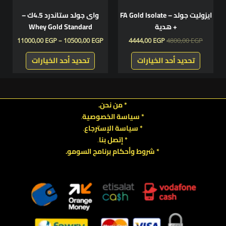
اختيار
اختيار
ايزوليت جولد – FA Gold Isolate
واى جولد ستاندرد 4.5ك –
الخيارات
الخيارات
+ هدية
Whey Gold Standard
على
على
11000,00
EGP
–
10500,00
EGP
4444,00
EGP
4800,00
EGP
صفحة
صفحة
المنتج
المنتج
تحديد أحد الخيارات
تحديد أحد الخيارات
* من نحن.
* سياسة الخصوصية
.
*
سياسة
الإسترجاع
.
* إتصل بنا
.
* شروط وأحكام برنامج السومو.
.
.