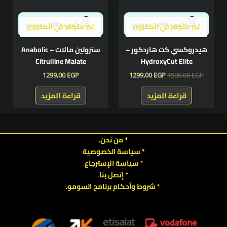
إكسب
1299
سومو
إكسب
1299
سومو
غير متوفر في المخزون
غير متوفر في المخزون
هيدروكسي كت هاردكور –
سترولين مالات – Anabolic
Citrulline Malate
HydroxyCut Elite
1299,00
EGP
1299,00
EGP
1500,00
EGP
قراءة المزيد
قراءة المزيد
* من نحن.
* سياسة الخصوصية
.
*
سياسة
الإسترجاع
.
* إتصل بنا
.
* شروط وأحكام برنامج السومو.
.