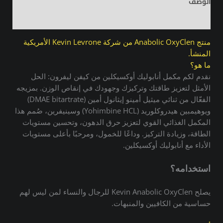
الوصف
مراجعات (0)
منتج Anabolic OxyClen من شركة Kevin Levrone الأمريكية
المنشأ.
ما هو؟
نقدم لكم مكمل أنابوليك أوكسيكلين من كيفن ليفرون: الحل
الأمثل لتعزيز طاقتك وتركيزك وجهودك في إنقاص الوزن. بمزيجه
الفعّال من ثنائي ميثيل أمينو إيثانول أمين (DMAE bitartrate)
ويوهيمبين هيدروكلوريد (Yohimbine HCL) وسينيفرين، صُمم هذا
المكمل الغذائي القوي لتعزيز حرق الدهون، وتحسين مستويات
الطاقة، وزيادة التركيز. وداعًا للخمول، ومرحبًا بأعلى مستويات
الأداء مع أنابوليك أوكسيكلين.
استخدامه؟
يصلح Kevin Anabolic OxyClen للرجال والنساء لمن ليس لهم
حساسية من الكافيين والمنبهات.