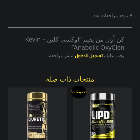
لا توجد مراجعات بعد.
كن أول من يقيم “اوكسي كلين – Kevin
Anabolic OxyClen”
تسجيل الدخول
يجب عليك
لنشر مراجعة.
منتجات ذات صلة
السعر
السعر
تخفيضات!
الأصلي
الحالي
هو:
هو:
1333,00 EGP.
1500,00 EGP.