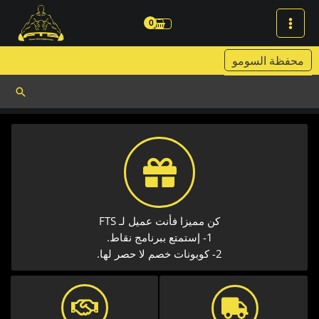
خطي
لى
لمحتوى
محفظة السومو
البحث
كن مميزا فأنت عميل لـ FTS
1- إستمتع ببرنامج نقاط.
2- كوبونات خصم لا حصر لها.