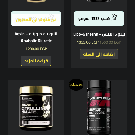
إكسب
1333
سومو
إكسب
1200
سومو
غير متوفر في المخزون
انابوليك ديورتك – Kevin
ليبو 6 انتنس – Lipo-6 Intens
Anabolic Diuretic
1333,00
EGP
1500,00
EGP
1200,00
EGP
إضافة إلى السلة
قراءة المزيد
السعر
السعر
تخفيضات!
الأصلي
الحالي
هو:
هو:
1299,00 EGP.
1500,00 EGP.