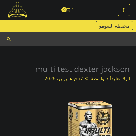
خطي
لى
لمحتوى
محفظة السومو
البحث
multi test dexter jackson
اترك تعليقاً
/ بواسطة
30 يونيو، 2026
/
haydi