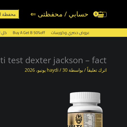
خطي
لى
حسابي / محفظتى ⇐
محفظة ا
لمحتوى
عروض حصري وكورسات
Buy A Get B 50%off
كل ا
ti test dexter jackson – fact
اترك تعليقاً
/ بواسطة
30 يونيو، 2026
/
haydi