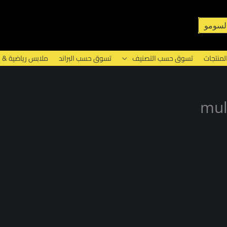
لسومو
لمنتجات
تسوق حسب التصنيف
تسوق حسب البراند
ملابس رياضية & 
mul