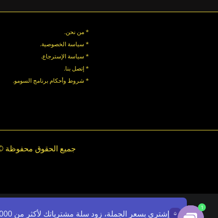
* من نحن.
* سياسة الخصوصية
.
*
سياسة
الإسترجاع
.
* إتصل بنا
.
* شروط وأحكام برنامج السومو.
.
.
1
إشتري بسعر الجملة، زود سلة مشترياتك لأكثر من 7000ج - استخدم الرمز: