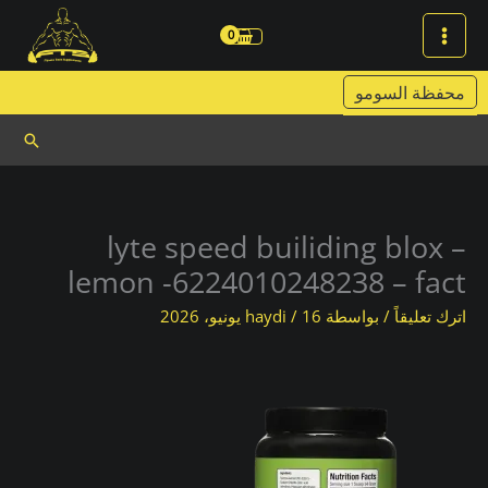
خطي
لى
لمحتوى
محفظة السومو
البحث
lyte speed builiding blox –
lemon -6224010248238 – fact
اترك تعليقاً
/ بواسطة
16 يونيو، 2026
/
haydi