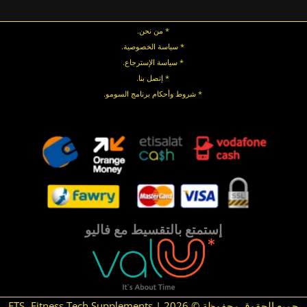
* من نحن.
* سياسة الخصوصية
.
*
سياسة
الإسترجاع
.
* إتصل بنا
.
* شروط وأحكام برنامج السومو.
.
.
إستمتع بالتقسيط مع فاليو
جميع الحقوق محفوظة © 2026 | FTS -Fitness Tech Supplements