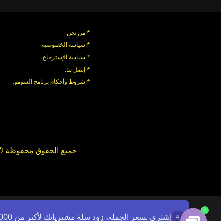
* من نحن.
* سياسة الخصوصية
.
*
سياسة
الإسترجاع
.
* إتصل بنا
.
* شروط وأحكام برنامج السومو.
.
.
1
إشتري بسعر الجملة، زود سلة مشترياتك لأكثر من 7000ج - استخدم الرمز: