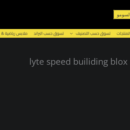
لسومو
لمنتجات
تسوق حسب التصنيف
تسوق حسب البراند
ملابس رياضية & 
lyte speed builiding blo