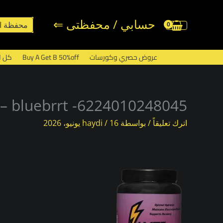
خطي
لى
حسابي / محفظتى ⇐
محفظة ا
لمحتوى
عروض حصري وكورسات
Buy A Get B 50%off
كل ا
x – bluebrrt -6224010248045
اترك تعليقاً
/ بواسطة
16 يونيو، 2026
/
haydi