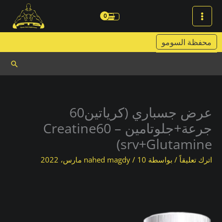
خطي
لى
لمحتوى
محفظة السومو
البحث
عرض جسباري (كرياتين60
جرعة+جلوتامين – Creatine60
srv+Glutamine)
اترك تعليقاً
/ بواسطة
10 مارس، 2022
/
nahed magdy