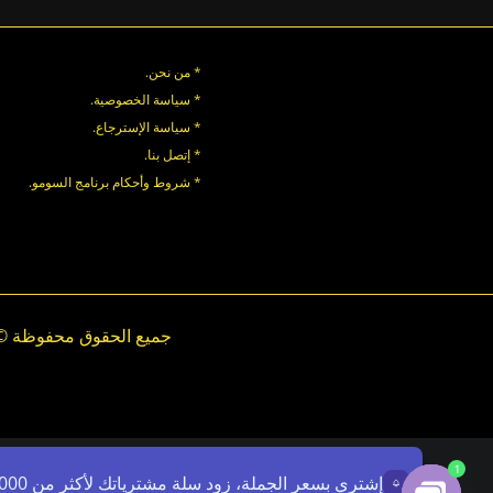
* من نحن.
* سياسة الخصوصية
.
*
سياسة
الإسترجاع
.
* إتصل بنا
.
* شروط وأحكام برنامج السومو.
.
.
1
إشتري بسعر الجملة، زود سلة مشترياتك لأكثر من 7000ج - استخدم الرمز: