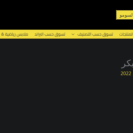
لسومو
لمنتجات
تسوق حسب التصنيف
تسوق حسب البراند
ملابس رياضية & 
كر