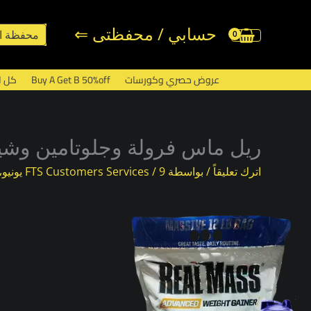
خطي
لى
حسابي / محفظتى ⇐
محفظة ا
لمحتوى
عروض حصري وكورسات
Buy A Get B 50%off
كل ا
ريل ماس فرولة وجلوتامين وشي
اترك تعليقاً
/ بواسطة
9 يونيو، 2022
/
FTS Customers Services