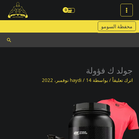
خطي
لى
لمحتوى
محفظة السومو
البحث
جولد ك فؤولة
اترك تعليقاً
/ بواسطة
14 نوفمبر، 2022
/
haydi