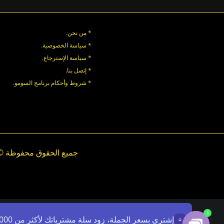
* من نحن.
* سياسة الخصوصية
.
*
سياسة
الإسترجاع
.
* إتصل بنا
.
* شروط وأحكام برنامج السومو.
.
.
1
إشتري بسعر الجملة، زود سلة مشترياتك لأكثر من 7000ج - استخدم الرمز: