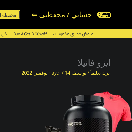
خطي
لى
حسابي / محفظتى ⇐
محفظة ا
لمحتوى
عروض حصري وكورسات
Buy A Get B 50%off
كل ا
ايزو فانيلا
اترك تعليقاً
/ بواسطة
14 نوفمبر، 2022
/
haydi