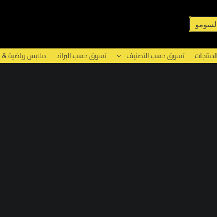
لسومو
لمنتجات
تسوق حسب التصنيف
تسوق حسب البراند
ملابس رياضية & 