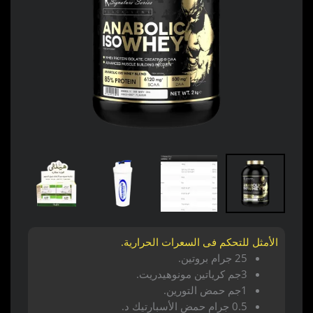
الأمثل للتحكم فى السعرات الحرارية.
25 جرام بروتين.
3جم كرياتين مونوهيدريت.
1جم حمض التورين.
0.5 جرام حمض الأسبارتيك د.