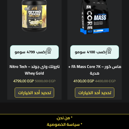
من
من
4799,00 EGP.
5000,00 EGP.
4100,00 EGP.
4400,00 EGP.
الأشكال
الأشكال
المختلفة
المختلفة
لهذا
لهذا
المنتج.
المنتج.
يمكن
يمكن
اختيار
اختيار
الخيارات
الخيارات
إكسب
4100
سومو
إكسب
4799
سومو
على
على
صفحة
صفحة
ماس كور – FA Mass Core 7K +
نتروتك واى جولد – Nitro Tech
المنتج
المنتج
هدية
Whey Gold
4799,00
EGP
5000,00
EGP
4100,00
EGP
4400,00
EGP
تحديد أحد الخيارات
تحديد أحد الخيارات
* من نحن.
* سياسة الخصوصية
.