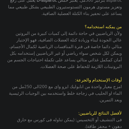
aspartic بتركيز 500مل. يعتبر حمض
D-aspartic
يعمل على رفع
وتعزيز مستوى هرمون التستوستيرون الطبيعي بشكل طبيعي مما
يساعد على تحفيز بناء الكتلة العضلية الصافية.
من يمكنه استخدامه؟
ولأن الرياضيين في حاجة دائمة إلى كميات كبيرة من البروتين
عالي الجودة لبناء وزيادة كتلة العضلات الصافية، فهو الإختيار
مثالي دائما خاصة فى فترة المنافسات الرياضية لكمال الأجسام،
ويمكن لكل شخص سواء رياضي أو غير الرياضيين إستخدامه بكل
أمان كمكمل غذائي مثالي يساعد على تكملة احتياجات الجسم من
البروتينات اللازمة للحفاظ على صحة العضلات.
أوقات الإستخدام والجرعة:
امزج معيار واحدة من انابوليك ايزو واى مع 200الى 250مل من
الماء او الحليب في زجاجة خلط واستخدمه بين الوجبات الرئيسية
وبعد التمرين.
لأفضل النتائج للرياضيين:
فى التنشيف أو التخسيس: (يمكن تناوله فى كورس مع حارق
دهون + محفز طاقة).