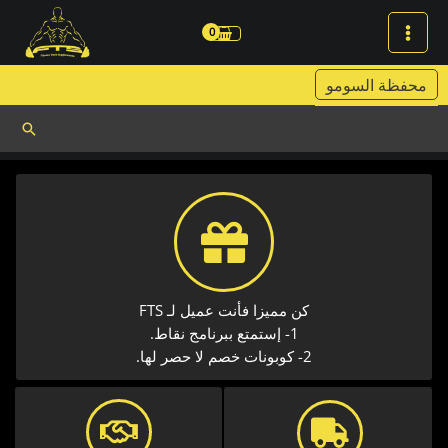
خطي
لى
لمحتوى
محفظة السومو
البحث
كن مميزا فأنت عميل لـ FTS
1- إستمتع ببرنامج نقاط.
2- كوبونات خصم لا حصر لها.