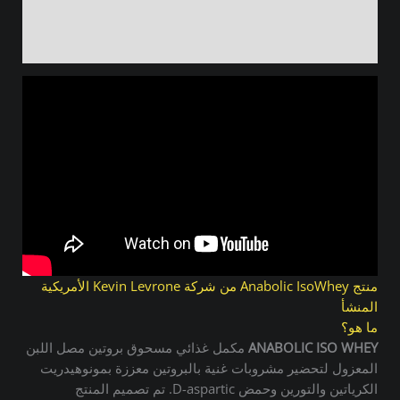
معلومات إضافية
مراجعات (0)
منتج Anabolic IsoWhey من شركة Kevin Levrone الأمريكية
المنشأ
ما هو؟
ANABOLIC ISO WHEY
مكمل غذائي مسحوق بروتين مصل اللبن
المعزول لتحضير مشروبات غنية بالبروتين معززة بمونوهيدريت
الكرياتين والتورين وحمض D-aspartic. تم تصميم المنتج