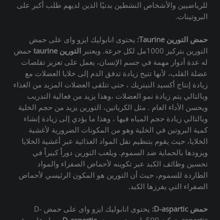
للرياضيين والأشخاص النشطين بدنيًا الذين لديهم طلب أكبر على
البروتينات.
حمض التورين Taurine:
يحتوى انابوليك ايزو واى على حمض
التورين بتركيز 1000مل لكل جرعة. ويعتبر
التورين taurine
حمض
له عدة أدوار مهمة في جسم الإنسان، يعمل على تعزيز تقلصات
عضلة القلب، لأنها تتيح زيادة تدفق الدم إلى خلايا العضلات مع
زيادة إنتاج أكسيد النيتريك ، حتى تتلقى العضلات المزيد من الغذاء
وبالتالي يتم زيادة نمو العضلات ،وهذا يزيد من فعالية التدريب
ويحسن الأداء العام . مثل الكرياتين، التورين يزيد من حجم الخلية
وبالتالي زيادة حجم المياه فيها ، وهذا ما يؤدي إلى زيادة إنشاء
كمية البروتين في الخلية وهو من المكونات الضرورية لأغشية
الخلايا، حيث يقوم بتنظيم نقل المواد الغذائية عبر أغشية الخلايا
ويزودها بالحماية ضد السموم. ويلعب التورين دوراً كبيراً في
تحسين وظائف الكبد عبر تكوينه لأحماض الصفراء والمواد
الطاردة للسموم، حيث أن التورين هو المكون الرئيسي لأحماض
الصفراء التي يفرزها الكبد.
حمض D-aspartic:
يحتوى انابوليك ايزو واى على حمض D-