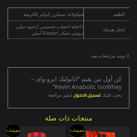
الطعم
شيكولاتة, سنيكرز, كوكيز بالكريمة
12فتلة اعشاب تخسيس, 2عبوة جيلي
إختار هديتك
بروتين, شيكر Gaspari أبيض
لا توجد مراجعات بعد.
كن أول من يقيم “انابوليك ايزو واى –
Kevin Anabolic IsoWhey”
تسجيل الدخول
يجب عليك
لنشر مراجعة.
منتجات ذات صلة
السعر
السعر
السعر
السعر
هناك
هناك
تخفيضات!
تخفيضات!
الأصلي
الحالي
الأصلي
الحالي
العديد
العديد