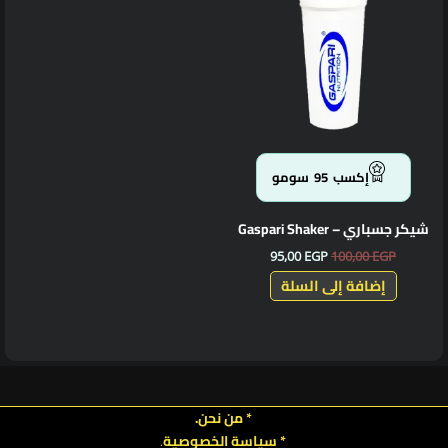
95,00 EGP.
100,00 EGP.
إكسب
95
سومو
شيكر جسباري – Gaspari Shaker
95,00
EGP
100,00
EGP
إضافة إلى السلة
* من نحن.
* سياسة الخصوصية
.