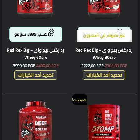
لهذا
لهذا
المنتج.
المنتج.
يمكن
يمكن
اختيار
اختيار
الخيارات
الخيارا
إكسب
2222
سومو
إكسب
3999
سومو
غير متوفر في المخزون
على
على
صفحة
صفحة
رد ركس بيج واى – Red Rex Big
رد ركس بيج واى – Red Rex Big
المنتج
المنتج
Whey 60srv
Whey 30srv
3999,00
EGP
4400,00
EGP
2222,00
EGP
2300,00
EGP
تحديد أحد الخيارات
تحديد أحد الخيارات
السعر
السعر
هناك
تخفيضات!
الأصلي
الحالي
العديد
هو:
هو:
من
1799,00 EGP.
1850,00 EGP.
الأشكال
المختلف
لهذا