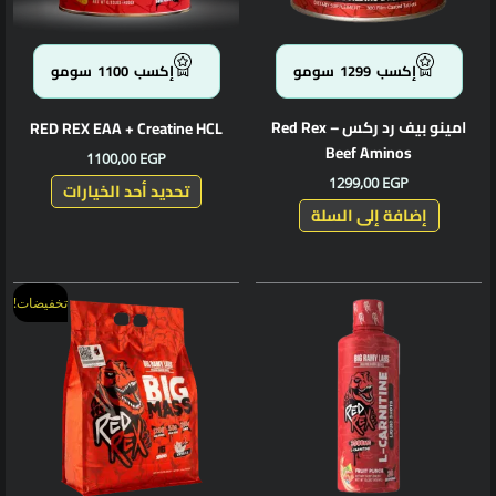
يمكن
اختيار
الخيارا
إكسب
1299
سومو
إكسب
1100
سومو
على
صفحة
امينو بيف رد ركس – Red Rex
RED REX EAA + Creatine HCL
المنتج
Beef Aminos
1100,00
EGP
1299,00
EGP
تحديد أحد الخيارات
إضافة إلى السلة
السعر
السعر
هناك
تخفيضات!
الأصلي
الحالي
العديد
هو:
هو:
من
2666,00 EGP.
2690,00 EGP.
الأشكال
المختلف
لهذا
المنتج.
يمكن