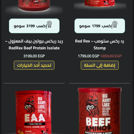
المنتج.
يمكن
اختيار
الخيارا
إكسب
1799
سومو
إكسب
3199
سومو
على
صفحة
رد ركس ستومب – Red Rex
ريد ريكس بروتين بيف المعزول –
المنتج
RedRex Beef Protein Isolate
Stomp
3199,00
EGP
1799,00
EGP
1850,00
EGP
إضافة إلى السلة
تحديد أحد الخيارات
هناك
العديد
من
الأشكال
المختلف
لهذا
المنتج.