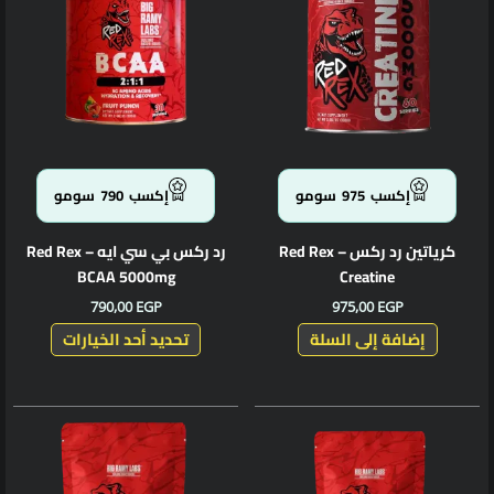
الأشكال
المختلف
لهذا
المنتج.
يمكن
اختيار
الخيارا
إكسب
975
سومو
إكسب
790
سومو
على
صفحة
كرياتين رد ركس – Red Rex
رد ركس بي سي ايه – Red Rex
المنتج
BCAA 5000mg
Creatine
790,00
EGP
975,00
EGP
إضافة إلى السلة
تحديد أحد الخيارات
هناك
هناك
العديد
العديد
من
من