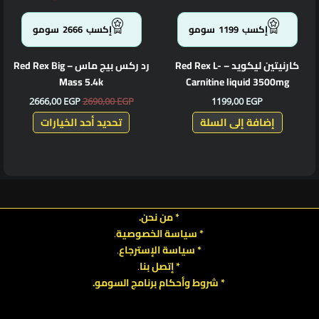
اختيار
الخيارا
إكسب
1199
سومو
إكسب
2666
سومو
على
صفحة
كارنيتين ليكويد – Red Rex L-
رد ركس بيج ماس – Red Rex Big
المنتج
Mass 5.4k
Carnitine liquid 3500mg
2666,00
EGP
2690,00
EGP
1199,00
EGP
إضافة إلى السلة
تحديد أحد الخيارات
* من نحن.
* سياسة الخصوصية
.
*
سياسة
الإسترجاع
.
* إتصل بنا
.
* شروط وأحكام برنامج السومو.