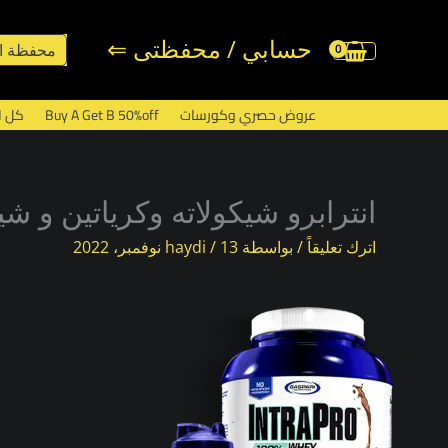
خطي
لى
حسابي / محفظتى ⇐
محفظة ا
لمحتوى
عروض حصري وكورسات
Buy A Get B 50%off
كل ا
انترابرو شيكولاته وكرياتين و شي
اترك تعليقاً
/ بواسطة
13 نوفمبر، 2022
/
haydi