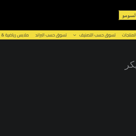
لسومو
لمنتجات
تسوق حسب التصنيف
تسوق حسب البراند
ملابس رياضية & 
كر