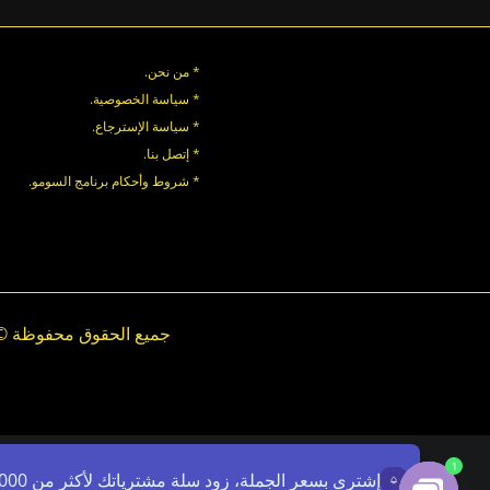
* من نحن.
* سياسة الخصوصية
.
*
سياسة
الإسترجاع
.
* إتصل بنا
.
* شروط وأحكام برنامج السومو.
.
.
1
إشتري بسعر الجملة، زود سلة مشترياتك لأكثر من 7000ج - استخدم الرمز: